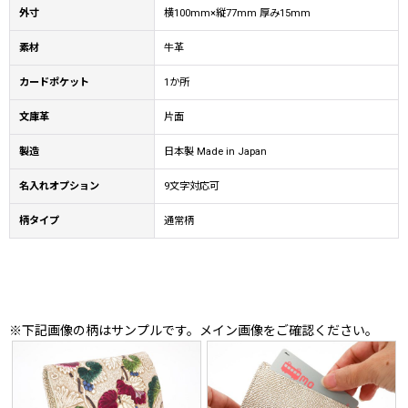
外寸
横100mm×縦77mm 厚み15mm
素材
牛革
カードポケット
1か所
文庫革
片面
製造
日本製 Made in Japan
名入れオプション
9文字対応可
柄タイプ
通常柄
※下記画像の柄はサンプルです。メイン画像をご確認ください。