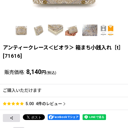
アンティークレース＜ビオラ＞ 箱まち小銭入れ［t］
[
71616
]
8,140
販売価格
:
円
(税込)
ご購入いただけます
4
件のレビュー
5.00
Facebookでシェア