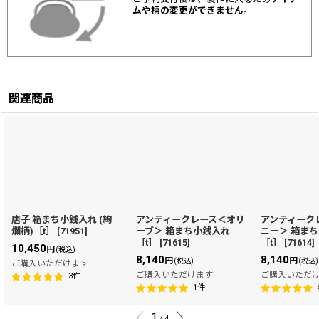
ムや柄の変更ができません
。
関連商品
唐子 箱まち小銭入れ (絢
アンティークレース＜オリ
アンティーク
爛柄)［t］
[
71951
]
ーブ＞ 箱まち小銭入れ
ニー＞ 箱ま
［t］
[
71615
]
［t］
[
71614
]
10,450
円
(税込)
8,140
8,140
円
円
(税込)
(税込)
ご購入いただけます
ご購入いただけます
ご購入いただ
3
件
1
件
1
/
4