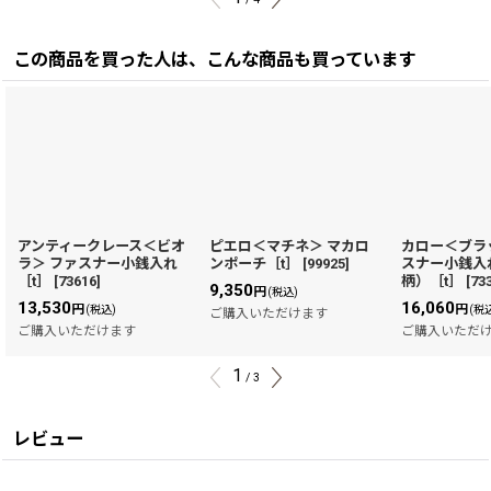
この商品を買った人は、こんな商品も買っています
アンティークレース＜ビオ
ピエロ＜マチネ＞ マカロ
カロー＜ブラ
ラ＞ ファスナー小銭入れ
ンポーチ［t］
[
99925
]
スナー小銭入
［t］
[
73616
]
柄）［t］
[
73
9,350
円
(税込)
13,530
16,060
円
円
(税込)
(税
ご購入いただけます
ご購入いただけます
ご購入いただ
1
/
3
レビュー