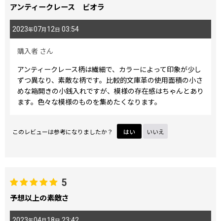
アンティークレース ビオラ
2023
07
12
03:54
年
月
日
購入者
さん
アンティークレース柄は繊細で、カラーによって印象が少し
ずつ異なり、素敵な柄です。比較的文庫革の使用面積の小さ
めな箱開きの小銭入れですが、模様の存在感はちゃんとあり
ます。色々な模様のものを集めたくなります。
このレビューは参考になりましたか？
はい
いいえ
5
予想以上の素敵さ
2023
04
18
23:42
年
月
日