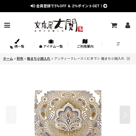
会員登録で
5%OFF
＆
2％
ポイントGET！
柄一覧
アイテム一覧
ご利用案内
ホーム
>
財布
>
箱まち小銭入れ
>
アンティークレース＜ビオラ＞ 箱まち小銭入れ［t］