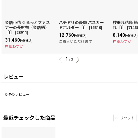
金唐小花 ぐるっとファス
ハチドリの憂鬱 パスカー
枝垂れ花鳥 
ナーの長財布（金唐柄）
ドホルダー［t］
[
15310
]
れ［t］
[
7143
［t］
[
28911
]
12,760
8,140
円
円
(税込)
(税込)
31,460
円
(税込)
ご購入いただけます
在庫わずか
在庫わずか
1
/
3
レビュー
0
件のレビュー
最近チェックした商品
リセット