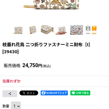
枝垂れ花鳥 二つ折りファスナーミニ財布［t］
[
39430
]
24,750
販売価格
:
円
(税込)
在庫わずか
Facebookでシェア
数量
: