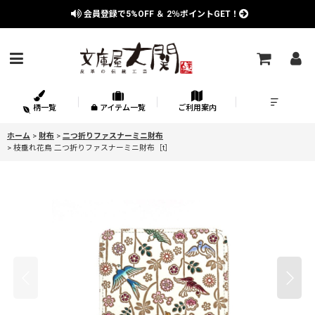
会員登録で
5%OFF
＆
2％
ポイントGET！
柄一覧
アイテム一覧
ご利用案内
ホーム
>
財布
>
二つ折りファスナーミニ財布
>
枝垂れ花鳥 二つ折りファスナーミニ財布［t］