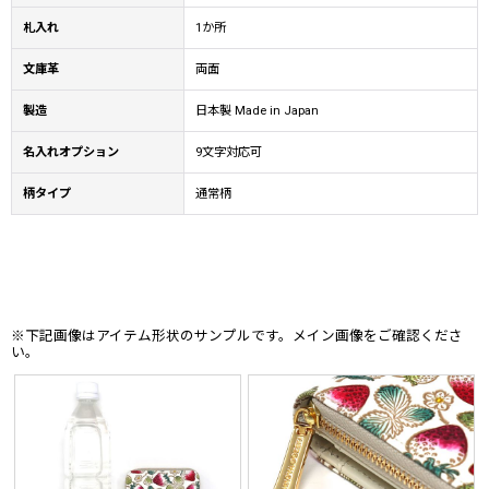
札入れ
1か所
文庫革
両面
製造
日本製 Made in Japan
名入れオプション
9文字対応可
柄タイプ
通常柄
※下記画像はアイテム形状のサンプルです。メイン画像をご確認くださ
い。