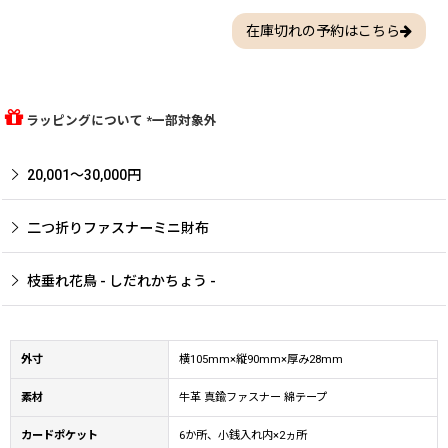
在庫切れの予約はこちら
ラッピングについて *一部対象外
20,001〜30,000円
二つ折りファスナーミニ財布
枝垂れ花鳥 - しだれかちょう -
外寸
横105mm×縦90mm×厚み28mm
素材
牛革 真鍮ファスナー 綿テープ
カードポケット
6か所、小銭入れ内×2ヵ所