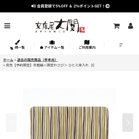
会員登録で
5%OFF
＆
2％
ポイントGET！
柄一覧
アイテム一覧
ご利用案内
ホーム
>
過去の販売商品（参考用）
>
完売【予約限定】矢鱈縞＜限定わさび＞ ひとえ束入れ［t］