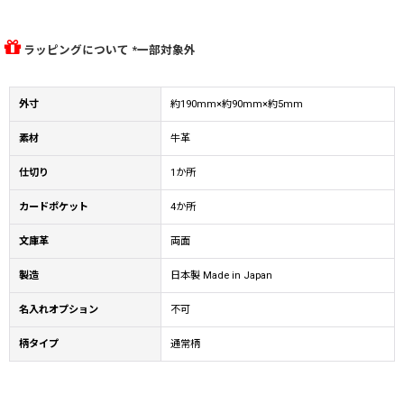
ラッピングについて *一部対象外
外寸
約190mm×約90mm×約5mm
素材
牛革
仕切り
1か所
カードポケット
4か所
文庫革
両面
製造
日本製 Made in Japan
名入れオプション
不可
柄タイプ
通常柄