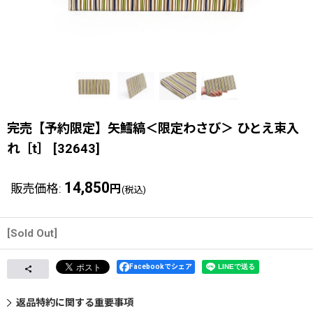
完売【予約限定】矢鱈縞＜限定わさび＞ ひとえ束入
れ［t］
[
32643
]
14,850
販売価格
:
円
(税込)
[Sold Out]
Facebookでシェア
返品特約に関する重要事項