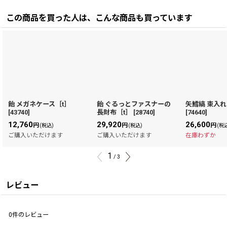
この商品を買った人は、こんな商品も買っています
飴 メガネケース［t］
飴 ぐるっとファスナーの
矢鱈縞 束入れ
[
43740
]
長財布［t］
[
28740
]
[
74640
]
12,760
29,920
26,600
円
円
円
(税込)
(税込)
(税
ご購入いただけます
ご購入いただけます
在庫わずか
1
/
3
レビュー
0
件のレビュー