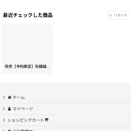
最近チェックした商品
リセット
完売【予約限定】矢鱈縞＜限定わさび＞ ひとえ束入れ［t］
[
32643
]
ホーム
マイページ
ショッピングカート