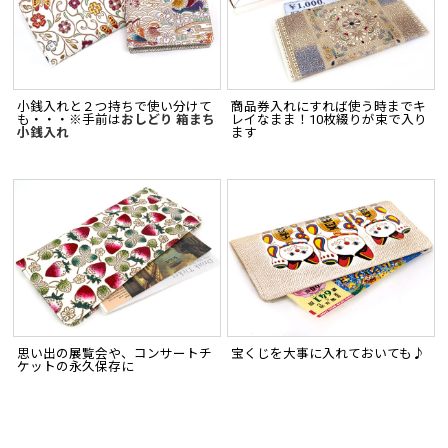
小銭入れと２つ持ちで使い分けて
商品券入れにすれば使う時までキ
も・・・※手前は
おしどり 箱まち
レイなまま！10枚綴りが束で入り
小銭入れ
ます
思い出の展覧会や、コンサートチ
宝くじを大事に入れておいても♪
ケットの永久保存に