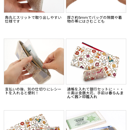
角丸とスリットで取り出しやすい
厚さ約5ｍｍでバッグの隙間や着
仕様です
物の帯にはさむことも
支払いの後、別の仕切りにレシー
通帳を入れて銀行セットに・・・
トを入れると便利！
※奥は金唐大花、手前は
春らんま
ん＜茜＞印鑑入れ