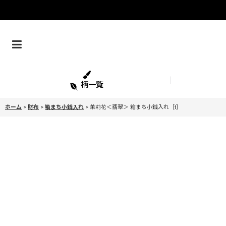
柄一覧
ホーム
>
財布
>
箱まち小銭入れ
>
茉莉花＜翡翠＞ 箱まち小銭入れ［t］