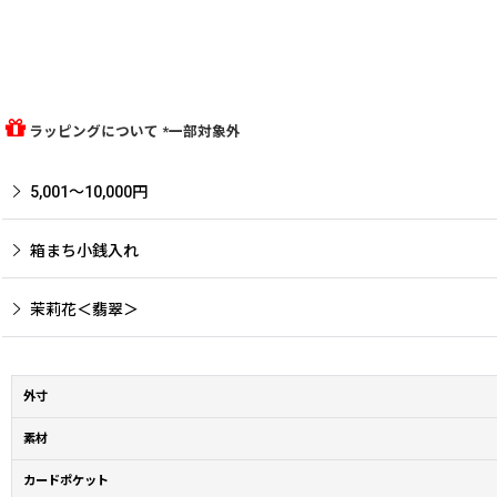
ラッピングについて *一部対象外
5,001〜10,000円
箱まち小銭入れ
茉莉花＜翡翠＞
外寸
素材
カードポケット