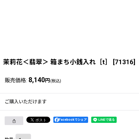
茉莉花＜翡翠＞ 箱まち小銭入れ［t］
[
71316
]
8,140
販売価格
:
円
(税込)
ご購入いただけます
Facebookでシェア