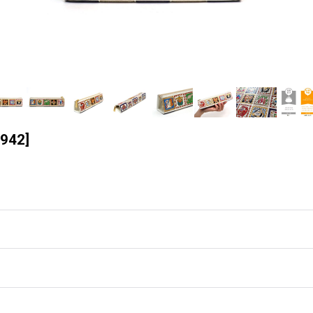
942
]