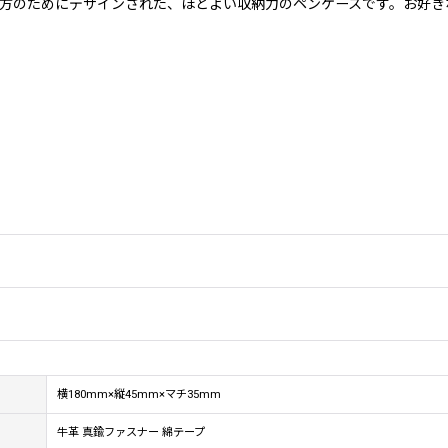
方のためにデザインされた、ほどよい収納力のペンケースです。お好き
横180mm×縦45mm×マチ35mm
牛革 真鍮ファスナー 綿テープ