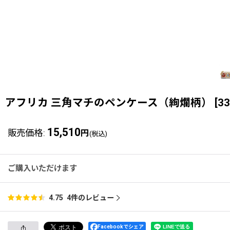
アフリカ 三角マチのペンケース（絢爛柄）
[
33
15,510
販売価格
:
円
(税込)
ご購入いただけます
4
件のレビュー
4.75
Facebookでシェア