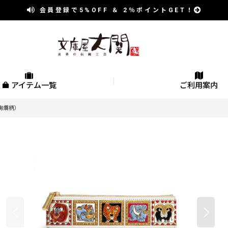
会員登録で
5%OFF
＆
2％
ポイントGET！
アイテム一覧
ご利用案内
絢爛柄）