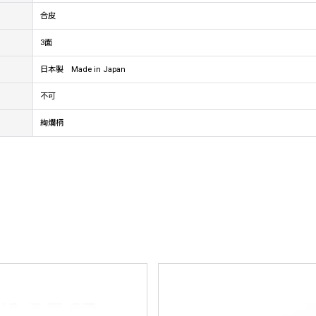
合皮
3面
日本製 Made in Japan
不可
絢爛柄