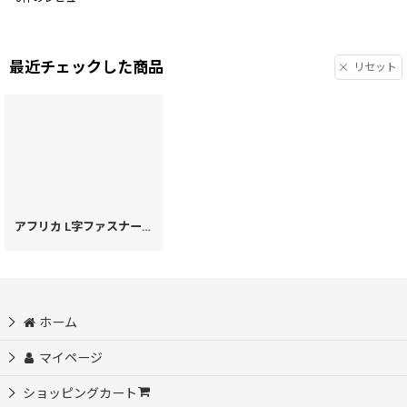
最近チェックした商品
リセット
アフリカ L字ファスナーの長財布（絢爛柄）［t］
[
27942
]
ホーム
マイページ
ショッピングカート