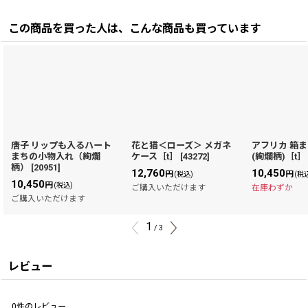
この商品を買った人は、こんな商品も買っています
唐子 リップも入るハート
花と猫＜ローズ＞ メガネ
アフリカ 箱
まちの小物入れ（絢爛
ケース［t］
[
43272
]
(絢爛柄)［t］
柄）
[
20951
]
12,760
10,450
円
円
(税込)
(税
10,450
円
(税込)
ご購入いただけます
在庫わずか
ご購入いただけます
1
/
3
レビュー
0
件のレビュー