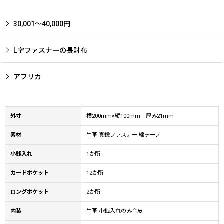
30,001〜40,000円
L字ファスナーの長財布
アフリカ
外寸
横200mm×縦100mm 厚み21mm
素材
牛革 真鍮ファスナー 綿テープ
小銭入れ
1か所
カードポケット
12か所
ロングポケット
2か所
内装
牛革 小銭入れのみ合皮