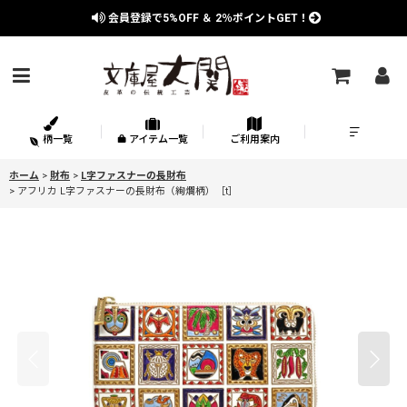
会員登録で
5%OFF
＆
2％
ポイントGET！
柄一覧
アイテム一覧
ご利用案内
ホーム
>
財布
>
L字ファスナーの長財布
>
アフリカ L字ファスナーの長財布（絢爛柄）［t］