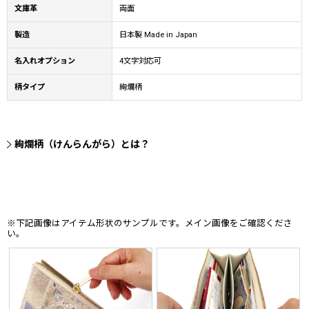
文庫革
両面
製造
日本製 Made in Japan
名入れオプション
4文字対応可
柄タイプ
絢爛柄
絢爛柄（けんらんがら）とは？
※下記画像はアイテム形状のサンプルです。メイン画像をご確認くださ
い。