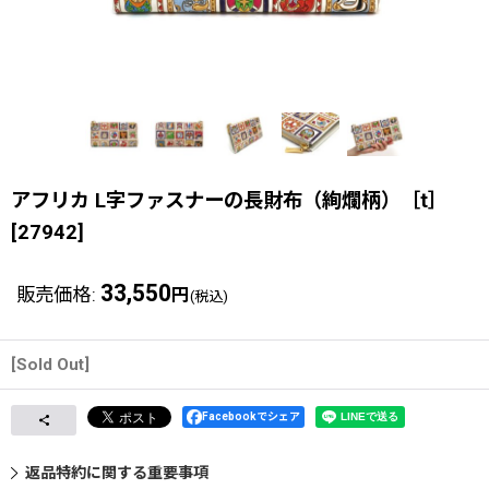
アフリカ L字ファスナーの長財布（絢爛柄）［t］
[
27942
]
33,550
販売価格
:
円
(税込)
[Sold Out]
Facebookでシェア
返品特約に関する重要事項