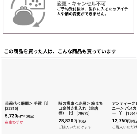
変更・キャンセル不可
ご予約受付後は、製作に入るため
アイテ
ムや柄の変更ができません
。
この商品を買った人は、こんな商品も買っています
茉莉花＜珊瑚＞ 手鏡［t］
時の歯車＜赤黒＞ 箱まち
アンティーク
[
22315
]
口金付き札入れ（金唐
ニー＞ パス
柄）［t］
[
78675
]
ー［t］
[
1561
5,720
～
円
(税込)
28,820
12,760
円
円
(税込)
(税
在庫わずか
ご購入いただけます
ご購入いただ