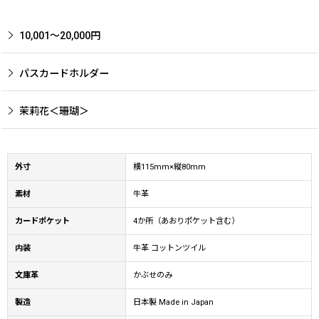
10,001〜20,000円
パスカードホルダー
茉莉花＜珊瑚＞
外寸
横115mm×縦80mm
素材
牛革
カードポケット
4か所（あおりポケット含む）
内装
牛革 コットンツイル
文庫革
かぶせのみ
製造
日本製 Made in Japan