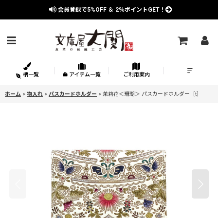
会員登録で
5%OFF
＆
2％
ポイントGET！
柄一覧
アイテム一覧
ご利用案内
ホーム
>
物入れ
>
パスカードホルダー
>
茉莉花＜珊瑚＞ パスカードホルダー［t］