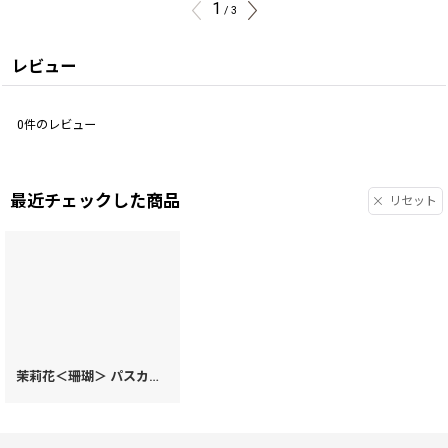
1
/
3
レビュー
0
件のレビュー
最近チェックした商品
リセット
茉莉花＜珊瑚＞ パスカードホルダー［t］
[
15315
]