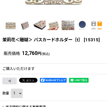
茉莉花＜珊瑚＞ パスカードホルダー［t］
[
15315
]
12,760
販売価格
:
円
(税込)
ご購入いただけます
Facebookでシェア
数量
:
返品特約に関する重要事項