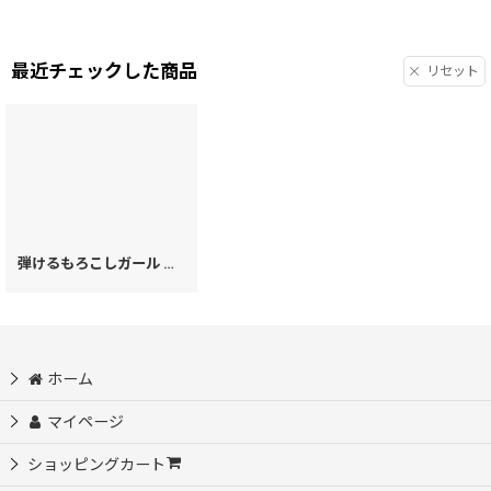
最近チェックした商品
リセット
弾けるもろこしガール すっきりカードケース（金唐柄）［t］
[
63334
]
ホーム
マイページ
ショッピングカート