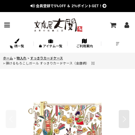
会員登録で
5%OFF
＆
2％
ポイントGET！
柄一覧
アイテム一覧
ご利用案内
ホーム
>
物入れ
>
すっきりカードケース
>
弾けるもろこしガール すっきりカードケース（金唐柄）［t］