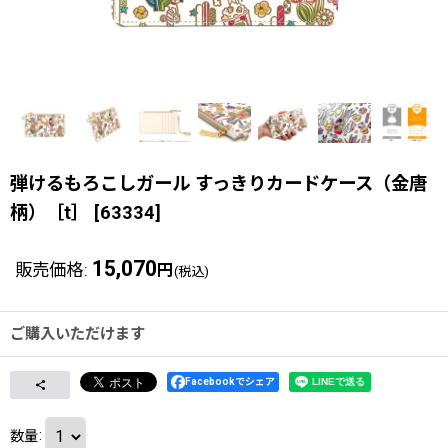
弾けるもろこしガール すっきりカードケース（金唐
柄）［t］
[
63334
]
15,070
販売価格
:
円
(税込)
ご購入いただけます
Facebookでシェア
数量
: