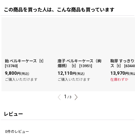
この商品を買った人は、こんな商品も買っています
飴 ベルキーケース［t］
唐子 ベルキーケース（絢
鞠芽 すっき
[
13740
]
爛柄）［t］
[
13951
]
ス［t］
[
6344
9,800
12,110
13,970
円
円
円
(税込)
(税込)
(税
ご購入いただけます
ご購入いただけます
在庫わずか
1
/
3
レビュー
0
件のレビュー