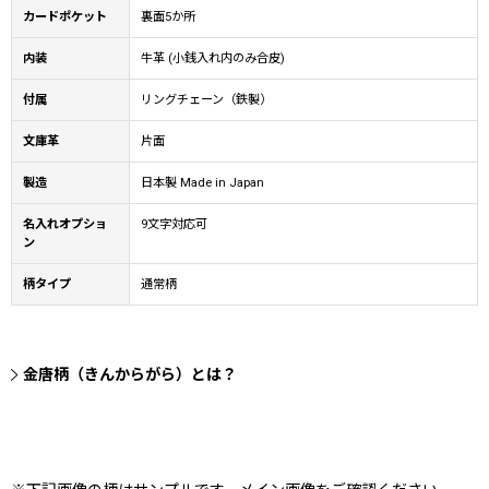
カードポケット
裏面5か所
内装
牛革 (小銭入れ内のみ合皮)
付属
リングチェーン（鉄製）
文庫革
片面
製造
日本製 Made in Japan
名入れオプショ
9文字対応可
ン
柄タイプ
通常柄
金唐柄（きんからがら）とは？