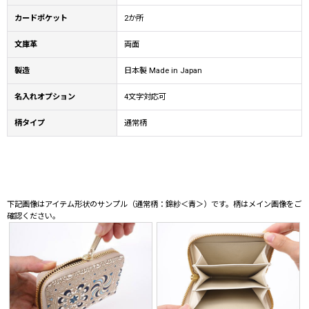
カードポケット
2か所
文庫革
両面
製造
日本製 Made in Japan
名入れオプション
4文字対応可
柄タイプ
通常柄
下記画像はアイテム形状のサンプル（通常柄：錦紗＜青＞）です。柄はメイン画像をご
確認ください。