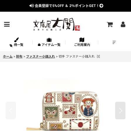
会員登録で
5%OFF
＆
2％
ポイントGET！
柄一覧
アイテム一覧
ご利用案内
ホーム
>
財布
>
ファスナー小銭入れ
>
切手 ファスナー小銭入れ［t］