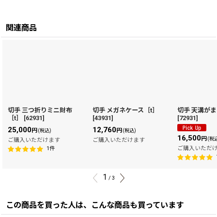
関連商品
切手 三つ折りミニ財布
切手 メガネケース［t］
切手 天溝がま
［t］
[
62931
]
[
43931
]
[
72931
]
25,000
12,760
円
円
(税込)
(税込)
16,500
円
(税
ご購入いただけます
ご購入いただけます
ご購入いただ
1
件
1
/
3
この商品を買った人は、こんな商品も買っています