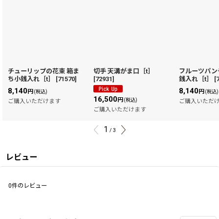
チューリップの花束 箱ま
切手 天溝がま口［t］
フルーツパン
ち小銭入れ［t］
[
71570
]
[
72931
]
銭入れ［t］
[
8,140
8,140
円
円
(税込)
(税込)
16,500
円
(税込)
ご購入いただけます
ご購入いただ
ご購入いただけます
1
/
3
レビュー
0
件のレビュー