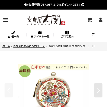
会員登録で
5%OFF
＆
2％
ポイントGET！
柄一覧
アイテム一覧
ご利用案内
ホーム
>
売り切れ商品ご予約ページ
>
【商品予約】絢爛柄 マカロンポーチ［t］