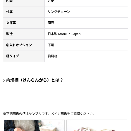
内装
合皮
付属
リングチェーン
文庫革
両面
製造
日本製 Made in Japan
名入れオプション
不可
柄タイプ
絢爛柄
絢爛柄（けんらんがら）とは？
※下記画像の柄はサンプルです。メイン画像をご確認ください。