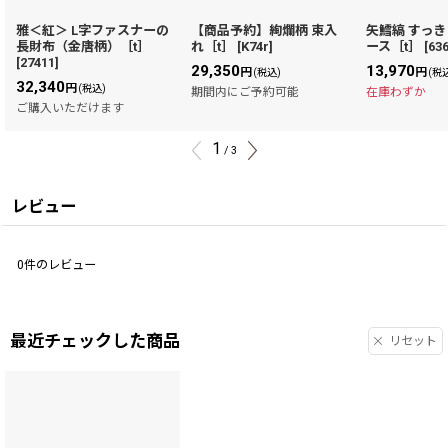
雅＜紅＞ L字ファスナーの
【商品予約】絢爛柄 束入
矢鱈縞 すっ
長財布（金唐柄）［t］
れ［t］
[
K74r
]
ース［t］
[
63
[
27411
]
29,350
13,970
円
円
(税込)
(税
32,340
円
(税込)
期間内にご予約可能
在庫わずか
ご購入いただけます
1
/
3
レビュー
0
件のレビュー
最近チェックした商品
リセット