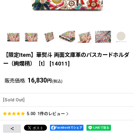
【限定Item】華熨斗 両面文庫革のパスカードホルダ
ー（絢爛柄）［t］
[
14011
]
16,830
販売価格
:
円
(税込)
[Sold Out]
1
件のレビュー
5.00
Facebookでシェア