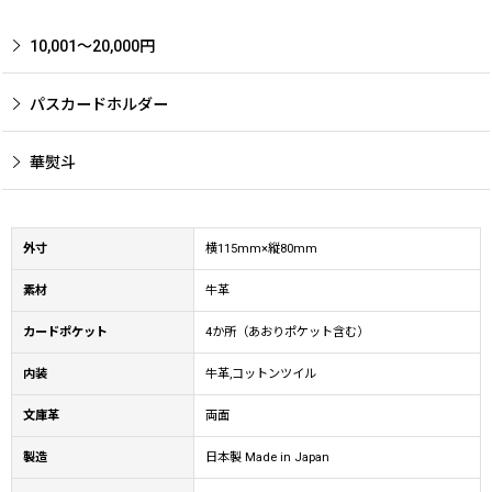
10,001〜20,000円
パスカードホルダー
華熨斗
外寸
横115mm×縦80mm
素材
牛革
カードポケット
4か所（あおりポケット含む）
内装
牛革,コットンツイル
文庫革
両面
製造
日本製 Made in Japan