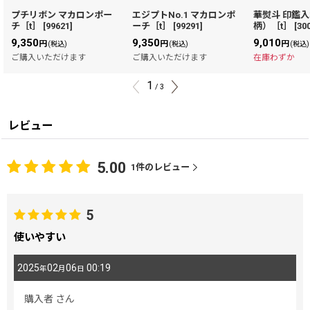
プチリボン マカロンポー
エジプトNo.1 マカロンポ
華熨斗 印鑑
チ［t］
[
99621
]
ーチ［t］
[
99291
]
柄）［t］
[
30
9,350
9,350
9,010
円
円
円
(税込)
(税込)
(税込)
ご購入いただけます
ご購入いただけます
在庫わずか
1
/
3
レビュー
5.00
1
件のレビュー
5
使いやすい
2025
02
06
00:19
年
月
日
購入者
さん