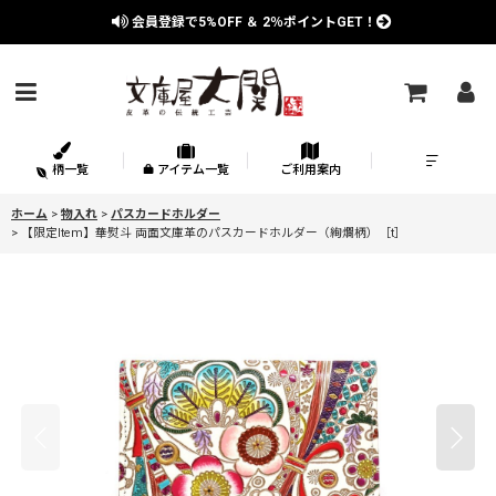
会員登録で
5%OFF
＆
2％
ポイントGET！
柄一覧
アイテム一覧
ご利用案内
ホーム
>
物入れ
>
パスカードホルダー
>
【限定Item】華熨斗 両面文庫革のパスカードホルダー（絢爛柄）［t］