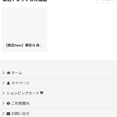
【限定Item】華熨斗 両面文庫革のパスカードホルダー（絢爛柄）［t］
[
1
ホーム
マイページ
ショッピングカート
ご利用案内
お問い合せ