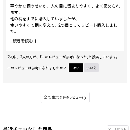
華やかな柄のせいか、人の目に留まりやすく、よく褒められ
ます。
他の柄をすでに購入していましたが、
使いやすくて柄を変えて、2つ目としてリピート購入しまし
た。
革小物は、一旦、たくさん入れて使い続けると、分厚くなっ
...
続きを読む
たままで、中の容量を減らすとぶかぶかになってしまうのは
当然のことです。
2
2
コロナ禍以降、中に入れるものを少なくしたら、今まで使っ
人中、
人の方が、｢このレビューが参考になった｣と投票しています。
ていたものだと、中身が抜ける可能性が出てきたので、
このレビューは参考になりましたか？
はい
いいえ
改めて購入させていただきました。
全て表示
(1件のレビュー)
最近チェックした商品
リセット