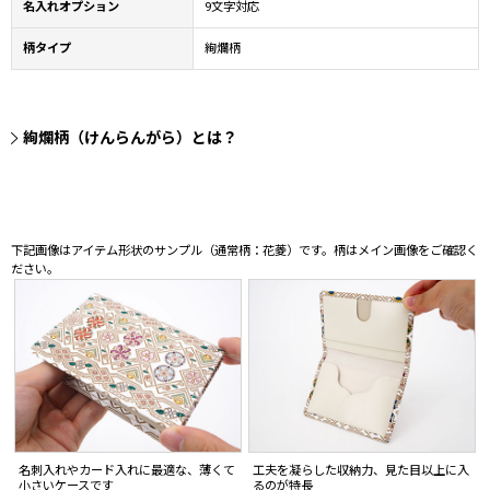
名入れオプション
9文字対応
柄タイプ
絢爛柄
絢爛柄（けんらんがら）とは？
下記画像はアイテム形状のサンプル（通常柄：花菱）です。柄はメイン画像をご確認く
ださい。
名刺入れやカード入れに最適な、薄くて
工夫を凝らした収納力、見た目以上に入
小さいケースです
るのが特長