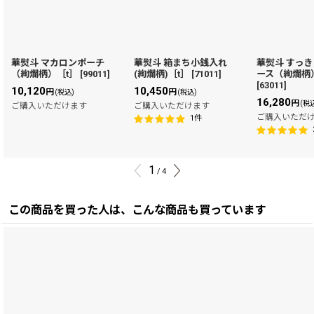
華熨斗 マカロンポーチ
華熨斗 箱まち小銭入れ
華熨斗 すっ
（絢爛柄）［t］
[
99011
]
(絢爛柄)［t］
[
71011
]
ース（絢爛柄
[
63011
]
10,120
10,450
円
円
(税込)
(税込)
16,280
円
(税
ご購入いただけます
ご購入いただけます
ご購入いただ
1
件
1
/
4
この商品を買った人は、こんな商品も買っています