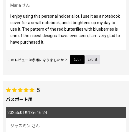
Maria
さん
I enjoy using this personal holder a lot. I use it as a notebook
cover for a small notebook, and it brightens up my day to
use it. The pattern of the red butterflies with blueberries is
one of the nicest designs I have ever seen, I am very glad to
have purchased it.
このレビューは参考になりましたか？
はい
いいえ
5
パスポート用
2025
01
13
16:24
年
月
日
ジャスミン
さん