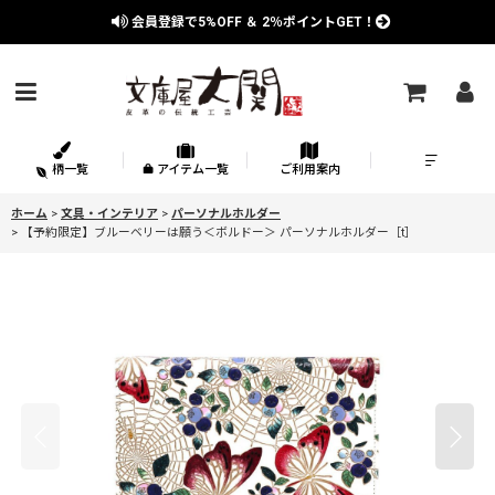
会員登録で
5%OFF
＆
2％
ポイントGET！
柄一覧
アイテム一覧
ご利用案内
ホーム
>
文具・インテリア
>
パーソナルホルダー
>
【予約限定】ブルーベリーは願う＜ボルドー＞ パーソナルホルダー［t］