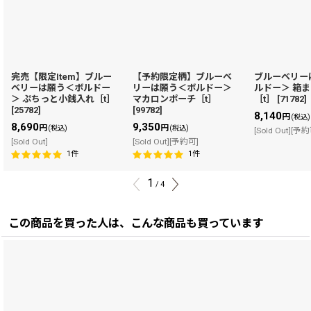
完売【限定Item】ブルー
【予約限定柄】ブルーベ
ブルーベリー
ベリーは願う＜ボルドー
リーは願う＜ボルドー＞
ルドー＞ 箱
＞ ぷちっと小銭入れ［t］
マカロンポーチ［t］
［t］
[
71782
]
[
25782
]
[
99782
]
8,140
円
(税込)
8,690
9,350
円
円
(税込)
(税込)
[Sold Out][予
[Sold Out]
[Sold Out][予約可]
1
件
1
件
1
/
4
この商品を買った人は、こんな商品も買っています