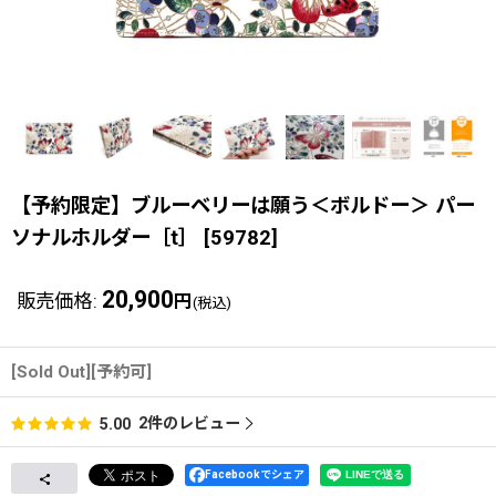
【予約限定】ブルーベリーは願う＜ボルドー＞ パー
ソナルホルダー［t］
[
59782
]
20,900
販売価格
:
円
(税込)
[Sold Out][予約可]
2
件のレビュー
5.00
Facebookでシェア