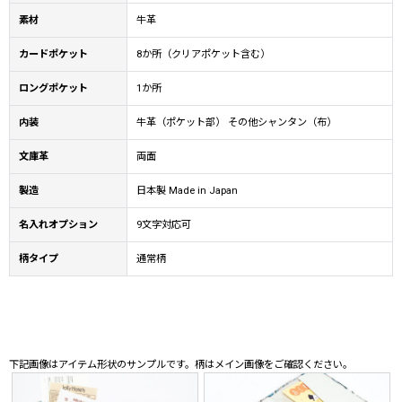
素材
牛革
カードポケット
8か所（クリアポケット含む）
ロングポケット
1か所
内装
牛革（ポケット部） その他シャンタン（布）
文庫革
両面
製造
日本製 Made in Japan
名入れオプション
9文字対応可
柄タイプ
通常柄
下記画像はアイテム形状のサンプルです。柄はメイン画像をご確認ください。