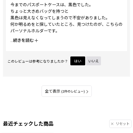
今までのパスポートケースは、黒色でした。
ちょっと大きめバッグを持つと
黒色は見えなくなってしまうので不安がありました。
何か明るめをと探していたところ、見つけたのが、こちらの
パーソナルホルダーです。
大好きな蝶々と、この組み合わせ？と思う蜘蛛に
...
続きを読む
とても魅かれてしましました。
ファスナーでないところに躊躇いもありましたが
バッグの中では映えるでしょうし、何より旅行に行くのにテ
このレビューは参考になりましたか？
はい
いいえ
ンショが上がります。
閉じるタイプなので
入れる枚数は減ってしまうかもですが
カードを入れる部分が、上からではなく
中央からの横入れができたら良かったなと思いました。
全て表示
(2件のレビュー)
最近チェックした商品
リセット