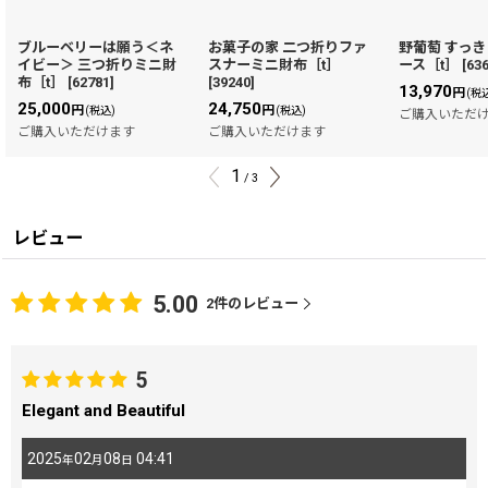
ブルーベリーは願う＜ネ
お菓子の家 二つ折りファ
野葡萄 すっ
イビー＞ 三つ折りミニ財
スナーミニ財布［t］
ース［t］
[
63
布［t］
[
62781
]
[
39240
]
13,970
円
(税
25,000
24,750
円
円
(税込)
(税込)
ご購入いただ
ご購入いただけます
ご購入いただけます
1
/
3
レビュー
5.00
2
件のレビュー
5
Elegant and Beautiful
2025
02
08
04:41
年
月
日