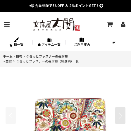
会員登録で
5%OFF
＆
2％
ポイントGET！
柄一覧
アイテム一覧
ご利用案内
ホーム
>
財布
>
ぐるっとファスナーの長財布
>
華熨斗 ぐるっとファスナーの長財布（絢爛柄）［t］