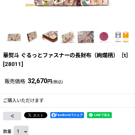
華熨斗 ぐるっとファスナーの長財布（絢爛柄）［t］
[
28011
]
32,670
販売価格
:
円
(税込)
ご購入いただけます
Facebookでシェア
数量
: