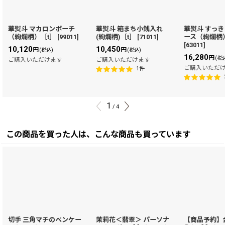
華熨斗 マカロンポーチ
華熨斗 箱まち小銭入れ
華熨斗 すっ
（絢爛柄）［t］
[
99011
]
(絢爛柄)［t］
[
71011
]
ース（絢爛柄
[
63011
]
10,120
10,450
円
円
(税込)
(税込)
16,280
円
(税
ご購入いただけます
ご購入いただけます
ご購入いただ
1
件
1
/
4
この商品を買った人は、こんな商品も買っています
切手 三角マチのペンケー
茉莉花＜翡翠＞ パーソナ
【商品予約】