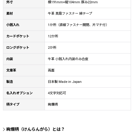
外寸
横191mm×縦104mm 厚み22mm
素材
牛革 真鍮ファスナー 綿テープ
小銭入れ
1か所（直線ファスナー開閉、片マチ付）
カードポケット
12か所
ロングポケット
2か所
内装
牛革 小銭入れ内装のみ合皮
文庫革
両面
製造
日本製 Made in Japan
名入れオプション
4文字対応可
柄タイプ
絢爛柄
絢爛柄（けんらんがら）とは？