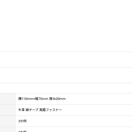
横110mm×縦75mm 厚み20mm
牛革 綿テープ 真鍮ファスナー
3か所