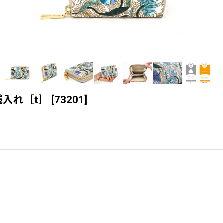
入れ［t］
[
73201
]