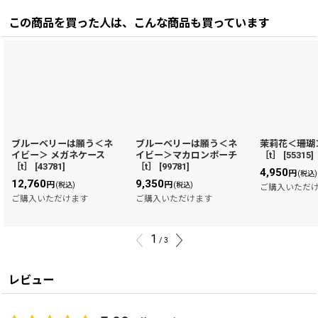
この商品を買った人は、こんな商品も買っています
ブルーベリーは願う＜ネ
ブルーベリーは願う＜ネ
茉莉花＜珊瑚
イビー＞ メガネケース
イビー＞マカロンポーチ
［t］
[
55315
]
［t］
[
43781
]
［t］
[
99781
]
4,950
円
(税込)
12,760
9,350
円
円
(税込)
(税込)
ご購入いただ
ご購入いただけます
ご購入いただけます
1
/
3
レビュー