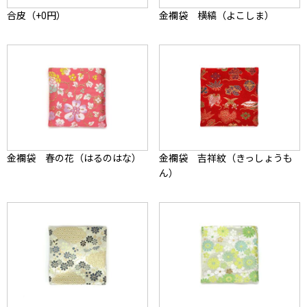
合皮（+0円）
金襴袋 横縞（よこしま）
金襴袋 春の花（はるのはな）
金襴袋 吉祥紋（きっしょうも
ん）