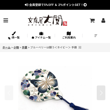
会員登録で
5%OFF
＆
2％
ポイントGET！
柄一覧
アイテム一覧
ご利用案内
ホーム
>
小物
>
手鏡
>
ブルーベリーは願う＜ネイビー＞ 手鏡［t］