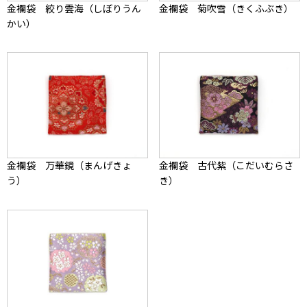
金襴袋 絞り雲海（しぼりうん
金襴袋 菊吹雪（きくふぶき）
かい）
金襴袋 万華鏡（まんげきょ
金襴袋 古代紫（こだいむらさ
う）
き）