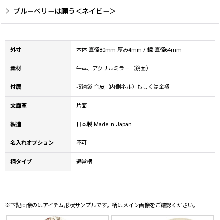
ブルーベリーは願う＜ネイビー＞
外寸
本体 直径80mm 厚み4mm / 鏡 直径64mm
素材
牛革、アクリルミラー（鏡面）
付属
収納袋 合皮（内側ネル）もしくは金襴
文庫革
片面
製造
日本製 Made in Japan
名入れオプション
不可
柄タイプ
通常柄
※下記画像のはアイテム形状サンプルです。柄はメイン画像をご確認ください。