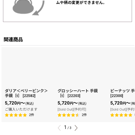
ムや柄の変更ができません
。
関連商品
ダリア＜ベリーピンク＞
グロッシーハート 手鏡
ピーナッツ 手
手鏡［t］
[
22582
]
［t］
[
22203
]
[
22300
]
5,720
～
5,720
～
5,720
～
円
円
円
(税込)
(税込)
(
ご購入いただけます
[Sold Out][予約可]
[Sold Out][予
2
件
2
件
1
/
3