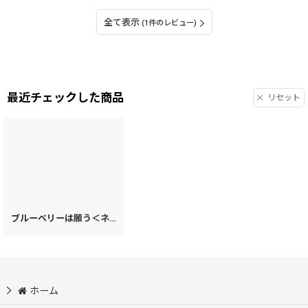
全て表示
(1件のレビュー)
最近チェックした商品
リセット
ブルーベリーは願う＜ネイビー＞ 手鏡［t］
[
22781
]
ホーム