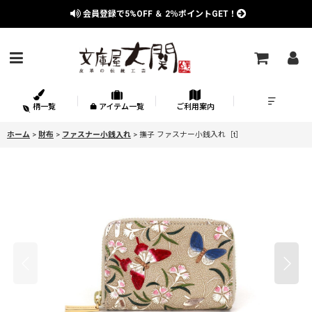
会員登録で
5%OFF
＆
2％
ポイントGET！
柄一覧
アイテム一覧
ご利用案内
ホーム
>
財布
>
ファスナー小銭入れ
>
撫子 ファスナー小銭入れ［t］