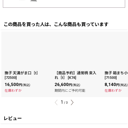
この商品を買った人は、こんな商品も買っています
撫子 天溝がま口［t］
【商品予約】通常柄 束入
撫子 箱まち小
[
72500
]
れ［t］
[
K74
]
[
71500
]
16,500
26,600
8,140
円
円
円
(税込)
(税込)
(税込)
在庫わずか
期間内にご予約可能
在庫わずか
1
/
3
レビュー