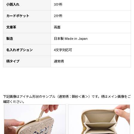
小銭入れ
3か所
カードポケット
2か所
文庫革
両面
製造
日本製 Made in Japan
名入れオプション
4文字対応可
柄タイプ
通常柄
下記画像はアイテム形状のサンプル（通常柄：錦紗＜青＞）です。柄はメイン画像をご
確認ください。