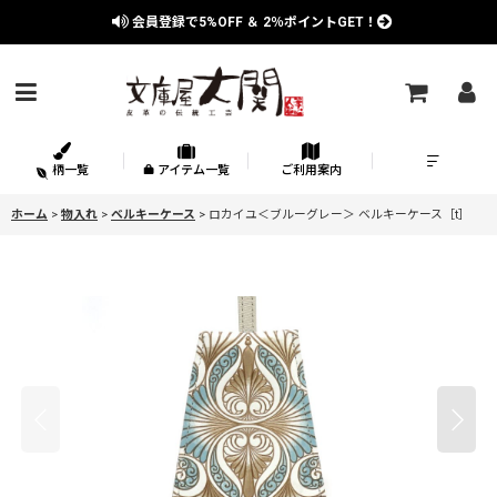
会員登録で
5%OFF
＆
2％
ポイントGET！
柄一覧
アイテム一覧
ご利用案内
ホーム
>
物入れ
>
ベルキーケース
>
ロカイユ＜ブルーグレー＞ ベルキーケース［t］