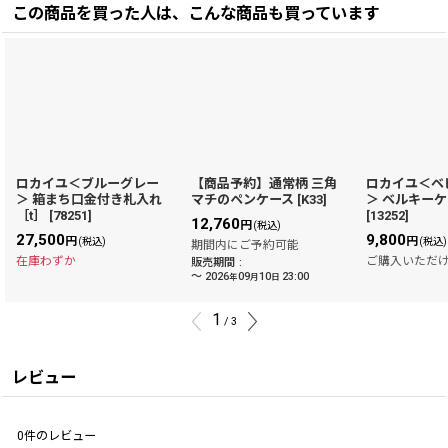
この商品を買った人は、こんな商品も買っています
ロカイユ＜ブルーグレー
【商品予約】通常柄 三角
ロカイユ＜ベ
＞ 箱まち口金付き札入れ
マチのペンケース
[
K33
]
＞ ベルキーケ
［t］
[
78251
]
[
13252
]
12,760
円
(税込)
27,500
9,800
円
円
(税込)
(税込)
期間内にご予約可能
在庫わずか
ご購入いただ
販売期間
:
～
2026
09
10
23:00
年
月
日
1
/
3
レビュー
0
件のレビュー