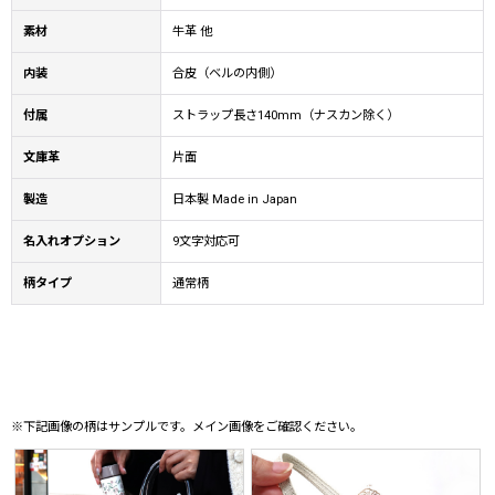
素材
牛革 他
内装
合皮（ベルの内側）
付属
ストラップ長さ140mm（ナスカン除く）
文庫革
片面
製造
日本製 Made in Japan
名入れオプション
9文字対応可
柄タイプ
通常柄
※下記画像の柄はサンプルです。メイン画像をご確認ください。