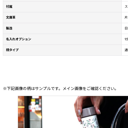
付属
ス
文庫革
片
製造
日
名入れオプション
9
柄タイプ
通
※下記画像の柄はサンプルです。メイン画像をご確認ください。