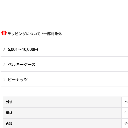
ラッピングについて *一部対象外
5,001〜10,000円
ベルキーケース
ピーナッツ
外寸
ベ
素材
牛
内装
合