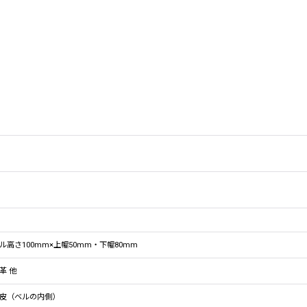
ル高さ100mm×上幅50mm・下幅80mm
革 他
皮（ベルの内側）