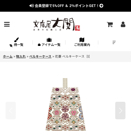
会員登録で
5%OFF
＆
2％
ポイントGET！
柄一覧
アイテム一覧
ご利用案内
ホーム
>
物入れ
>
ベルキーケース
>
花菱 ベルキーケース［t］