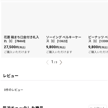
花菱 箱まち口金付き札入
ソーイング ベルキーケー
ピーナッツ 
れ［t］
[
78460
]
ス［t］
[
13622
]
ス［t］
[
1330
27,500
9,800
9,800
円
円
円
(税込)
(税込)
(税込)
ご購入いただけます
ご購入いただけます
ご購入いただ
1
/
3
レビュー
0
件のレビュー