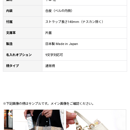
内装
合皮（ベルの内側）
付属
ストラップ長さ140mm（ナスカン除く）
文庫革
片面
製造
日本製 Made in Japan
名入れオプション
9文字対応可
柄タイプ
通常柄
※下記画像の柄はサンプルです。メイン画像をご確認ください。