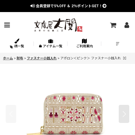
会員登録で
5%OFF
＆
2％
ポイントGET！
柄一覧
アイテム一覧
ご利用案内
ホーム
>
財布
>
ファスナー小銭入れ
>
アポロン＜ピンク＞ ファスナー小銭入れ［t］