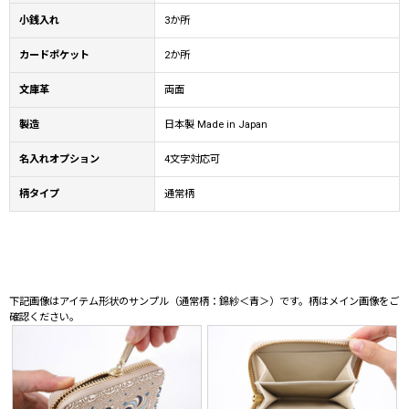
小銭入れ
3か所
カードポケット
2か所
文庫革
両面
製造
日本製 Made in Japan
名入れオプション
4文字対応可
柄タイプ
通常柄
下記画像はアイテム形状のサンプル（通常柄：錦紗＜青＞）です。柄はメイン画像をご
確認ください。