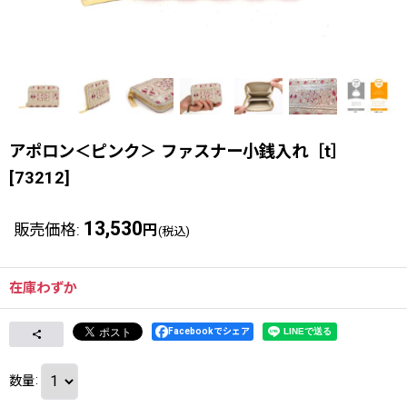
アポロン＜ピンク＞ ファスナー小銭入れ［t］
[
73212
]
13,530
販売価格
:
円
(税込)
在庫わずか
Facebookでシェア
数量
: