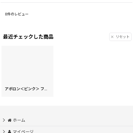
0
件のレビュー
最近チェックした商品
リセット
アポロン＜ピンク＞ ファスナー小銭入れ［t］
[
73212
]
ホーム
マイページ