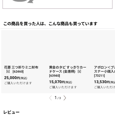
この商品を買った人は、こんな商品も買っています
花菱 三つ折りミニ財布
黄金のタピ すっきりカー
アポロン＜ブ
［t］
[
62460
]
ドケース (金唐柄)［t］
スナー小銭入
[
63940
]
[
73211
]
25,000
円
(税込)
15,070
13,530
円
円
(税込)
(税
ご購入いただけます
ご購入いただけます
ご購入いただ
1
/
3
レビュー