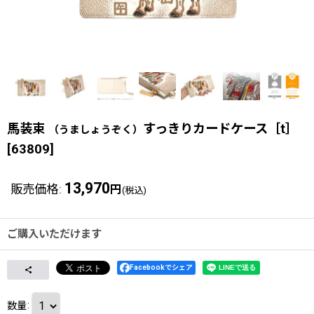
馬装束
すっきりカードケース［t］
（うましょうぞく）
[
63809
]
13,970
販売価格
:
円
(税込)
ご購入いただけます
Facebookでシェア
数量
: