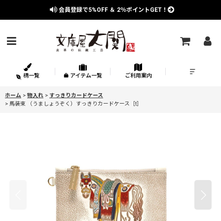
会員登録で
5%OFF
＆
2％
ポイントGET！
柄一覧
アイテム一覧
ご利用案内
ホーム
>
物入れ
>
すっきりカードケース
>
馬装束 （うましょうぞく）すっきりカードケース［t］