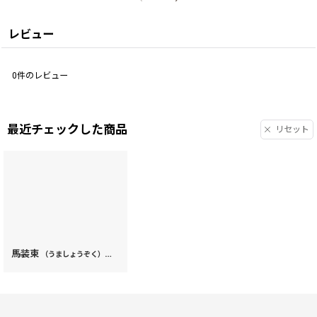
レビュー
0
件のレビュー
最近チェックした商品
リセット
馬装束
すっきりカードケース［t］
[
63809
]
（うましょうぞく）