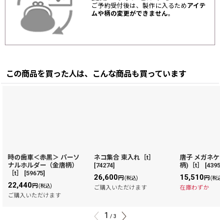
ご予約受付後は、製作に入るため
アイテ
ムや柄の変更ができません
。
この商品を買った人は、こんな商品も買っています
時の歯車＜赤黒＞ パーソ
ネコ集合 束入れ［t］
唐子 メガネケ
ナルホルダー（金唐柄）
[
74274
]
柄)［t］
[
439
［t］
[
59675
]
26,600
15,510
円
円
(税込)
(税
22,440
円
(税込)
ご購入いただけます
在庫わずか
ご購入いただけます
1
/
3