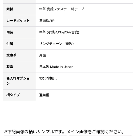
素材
牛革 真鍮ファスナー 綿テープ
カードポケット
裏面5か所
内装
牛革 (小銭入れ内のみ合皮)
付属
リングチェーン（鉄製）
文庫革
片面
製造
日本製 Made in Japan
名入れオプショ
9文字対応可
ン
柄タイプ
通常柄
※下記画像の柄はサンプルです。メイン画像をご確認ください。