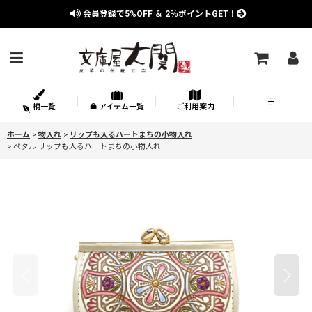
会員登録で
5%OFF
＆
2％
ポイントGET！
柄一覧
アイテム一覧
ご利用案内
ホーム
>
物入れ
>
リップも入るハートまちの小物入れ
>
ペタル リップも入るハートまちの小物入れ