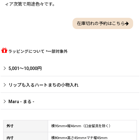
ィア次第で用途色々です。
在庫切れの予約はこちら
ラッピングについて *一部対象外
5,001〜10,000円
リップも入るハートまちの小物入れ
Maru - まる -
外寸
横95mm×縦46mm（口金留具を除く）
内寸
横80mm×高さ45mm×マチ幅45mm