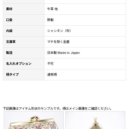
素材
牛革 他
口金
鉄製
内装
シャンタン（布）
文庫革
マチを除く全面
製造
日本製 Made in Japan
名入れオプション
不可
柄タイプ
通常柄
下記画像はアイテム形状のサンプルです。柄はメイン画像をご確認ください。