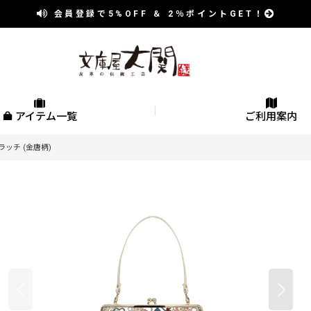
会員登録で
5%OFF
＆
2％
ポイントGET！
アイテム一覧
ご利用案内
ッチ (金唐柄)