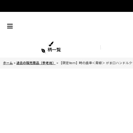
柄一覧
ホーム
>
過去の販売商品（参考用）
>
【限定Item】時の歯車＜青緑＞ がま口ハンドルクラ