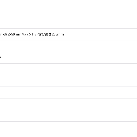
mm×厚み50mm※ハンドル含む高さ285mm
）
n