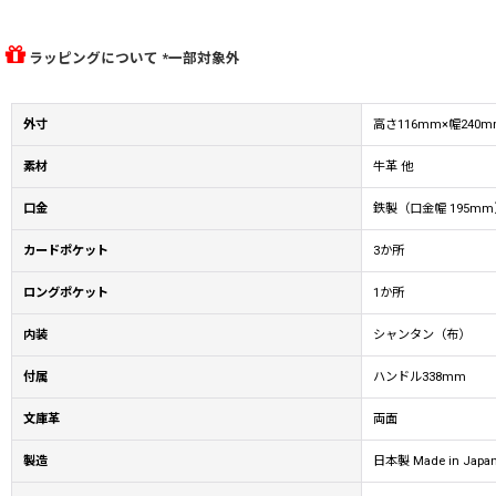
ラッピングについて *一部対象外
外寸
高さ116mm×幅240
素材
牛革 他
口金
鉄製（口金幅 195mm
カードポケット
3か所
ロングポケット
1か所
内装
シャンタン（布）
付属
ハンドル338mm
文庫革
両面
製造
日本製 Made in Japa