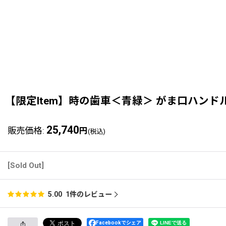
【限定Item】時の歯車＜青緑＞ がま口ハンドル
25,740
販売価格
:
円
(税込)
[Sold Out]
1
件のレビュー
5.00
Facebookでシェア