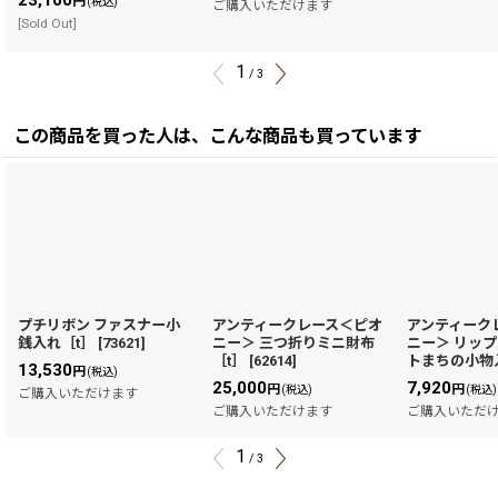
23,100
円
(税込)
ご購入いただけます
[Sold Out]
1
/
3
この商品を買った人は、こんな商品も買っています
プチリボン ファスナー小
アンティークレース＜ピオ
アンティーク
銭入れ［t］
[
73621
]
ニー＞ 三つ折りミニ財布
ニー＞ リッ
［t］
[
62614
]
トまちの小物
13,530
円
(税込)
25,000
7,920
円
円
(税込)
(税込)
ご購入いただけます
ご購入いただけます
ご購入いただ
1
/
3