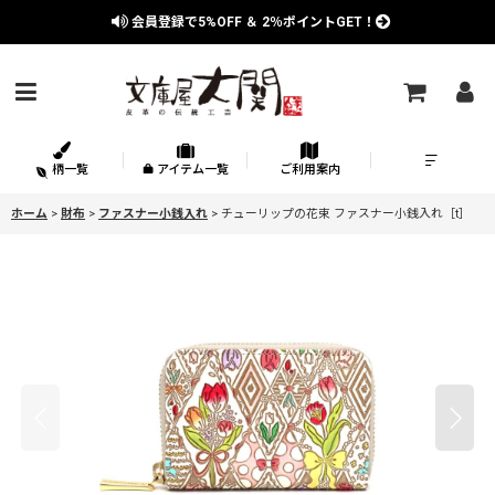
会員登録で
5%OFF
＆
2％
ポイントGET！
柄一覧
アイテム一覧
ご利用案内
ホーム
>
財布
>
ファスナー小銭入れ
>
チューリップの花束 ファスナー小銭入れ［t］