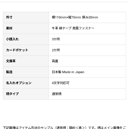
外寸
横110mm×縦75mm 厚み20mm
素材
牛革 綿テープ 真鍮ファスナー
小銭入れ
3か所
カードポケット
2か所
文庫革
両面
製造
日本製 Made in Japan
名入れオプション
4文字対応可
柄タイプ
通常柄
下記画像はアイテム形状のサンプル（通常柄：錦紗＜青＞）です。柄はメイン画像をご