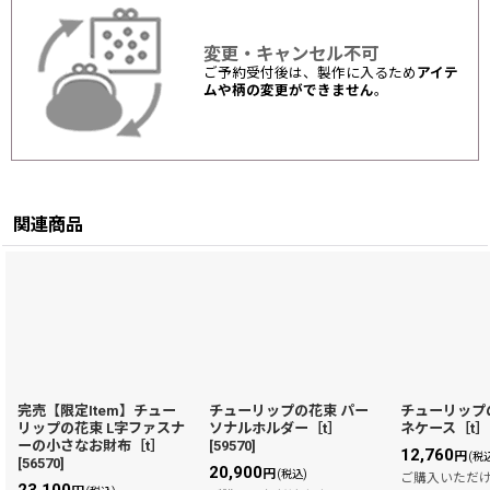
変更・キャンセル不可
ご予約受付後は、製作に入るため
アイテ
ムや柄の変更ができません
。
関連商品
完売【限定Item】チュー
チューリップの花束 パー
チューリップ
リップの花束 L字ファスナ
ソナルホルダー［t］
ネケース［t］
ーの小さなお財布［t］
[
59570
]
12,760
円
(税
[
56570
]
20,900
円
(税込)
ご購入いただ