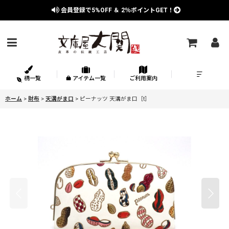
会員登録で
5%OFF
＆
2％
ポイントGET！
柄一覧
アイテム一覧
ご利用案内
ホーム
>
財布
>
天溝がま口
>
ピーナッツ 天溝がま口［t］