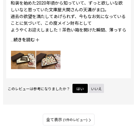
和装を始めた2020年頃から知っていて、ずっと欲しいな欲
しいなと思っていた文庫屋大関さんの天溝がま口。
過去の欲望を満たしてあげられず、今もなお気になっている
ことに気づいて、この度メイン財布として
ようやくお迎えしました！茶色い箱を開けた瞬間、薄っすら
と見える佇まいにとてもワクワク！
...
続きを読む
艶のある色合いと、手に収まるフィット感、がま口の開閉の
しやすさ...
機能美とはこのことかなと思いました。買ってよかったで
す！
オンラインの購入でも、5%オフになるので実質送料55円で
お送り頂けるのもとても有り難いなと思いました。
大事に使います！！！
このレビューは参考になりましたか？
はい
いいえ
全て表示
(1件のレビュー)