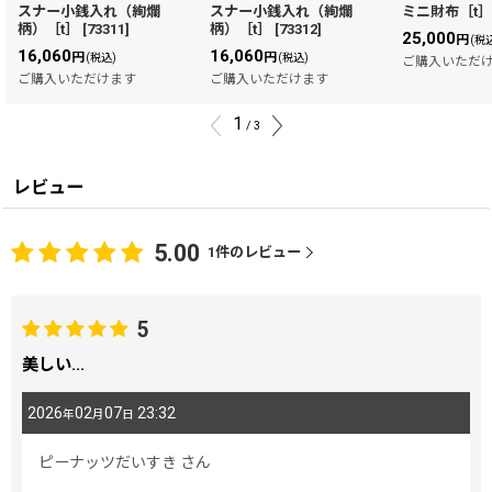
スナー小銭入れ（絢爛
スナー小銭入れ（絢爛
ミニ財布［t
柄）［t］
[
73311
]
柄）［t］
[
73312
]
25,000
円
(税
16,060
16,060
円
円
(税込)
(税込)
ご購入いただ
ご購入いただけます
ご購入いただけます
1
/
3
レビュー
5.00
1
件のレビュー
5
美しい...
2026
02
07
23:32
年
月
日
ピーナッツだいすき
さん