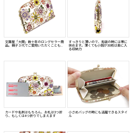
文庫屋「大関」数十年のロングセラー商
すっきりと薄いので、和装の時には帯に
品。親子３代でご愛用いただくことも…
挟めます。薄くても小銭が30枚は楽に入
る収納力
カードや名刺はもちろん、お札は3つ折
小さめバッグの時にも活躍できるスタイ
り、もしくは4つ折りでしまえます
ル