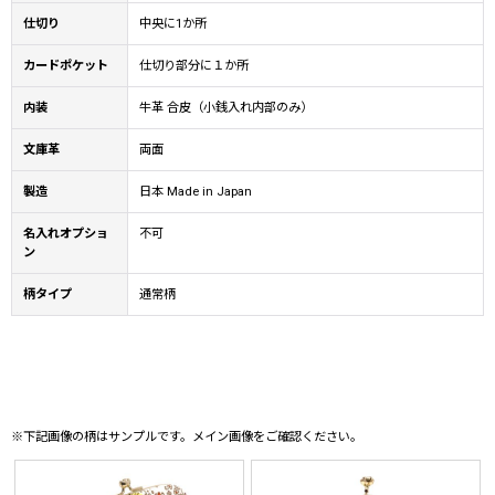
仕切り
中央に1か所
カードポケット
仕切り部分に１か所
内装
牛革 合皮（小銭入れ内部のみ）
文庫革
両面
製造
日本 Made in Japan
名入れオプショ
不可
ン
柄タイプ
通常柄
※下記画像の柄はサンプルです。メイン画像をご確認ください。