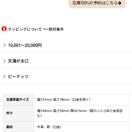
在庫切れの予約はこちら
ラッピングについて *一部対象外
10,001〜20,000円
天溝がま口
ピーナッツ
文庫革面サイズ
幅137mm 高さ78mm（口金を除く）
幅143mm 高さ93mm 厚み15mm（紐カンとひねり金具含
外寸
む）
素材
牛革、鉄（口金）