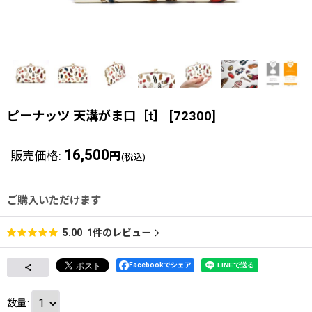
ピーナッツ 天溝がま口［t］
[
72300
]
16,500
販売価格
:
円
(税込)
ご購入いただけます
1
件のレビュー
5.00
Facebookでシェア
数量
: