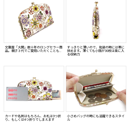
文庫屋「大関」数十年のロングセラー商
すっきりと薄いので、和装の時には帯に
品。親子３代でご愛用いただくことも…
挟めます。薄くても小銭が30枚は楽に入
る収納力
カードや名刺はもちろん、お札は3つ折
小さめバッグの時にも活躍できるスタイ
り、もしくは4つ折りでしまえます
ル