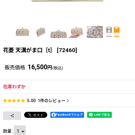
花菱 天溝がま口［t］
[
72460
]
16,500
販売価格
:
円
(税込)
在庫わずか
1
件のレビュー
5.00
Facebookでシェア
数量
: