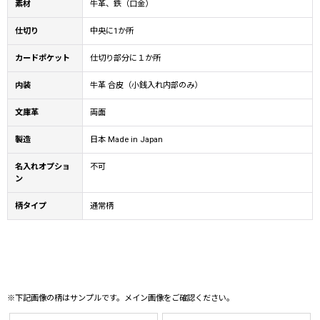
素材
牛革、鉄（口金）
仕切り
中央に1か所
カードポケット
仕切り部分に１か所
内装
牛革 合皮（小銭入れ内部のみ）
文庫革
両面
製造
日本 Made in Japan
名入れオプショ
不可
ン
柄タイプ
通常柄
※下記画像の柄はサンプルです。メイン画像をご確認ください。