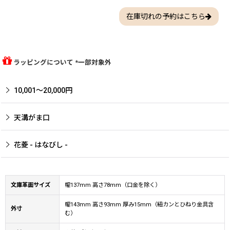
在庫切れの予約はこちら
ラッピングについて *一部対象外
10,001〜20,000円
天溝がま口
花菱 - はなびし -
文庫革面サイズ
幅137mm 高さ78mm（口金を除く）
幅143mm 高さ93mm 厚み15mm（紐カンとひねり金具含
外寸
む）