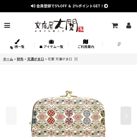
会員登録で
5%OFF
＆
2％
ポイントGET！
柄一覧
アイテム一覧
ご利用案内
ホーム
>
財布
>
天溝がま口
>
花菱 天溝がま口［t］