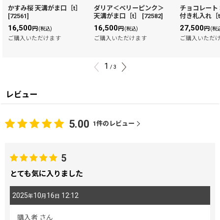
かすみ桜 天溝がま口［t］
ダリア＜ベリーピンク＞
チョコレート
[
72561
]
天溝がま口［t］
[
72582
]
付き札入れ［
16,500
16,500
27,500
円
円
円
(税込)
(税込)
(税
ご購入いただけます
ご購入いただけます
ご購入いただ
1
/
3
レビュー
5.00
1
件のレビュー
5
とても気に入りました
2025
10
16
12:12
年
月
日
購入者
さん