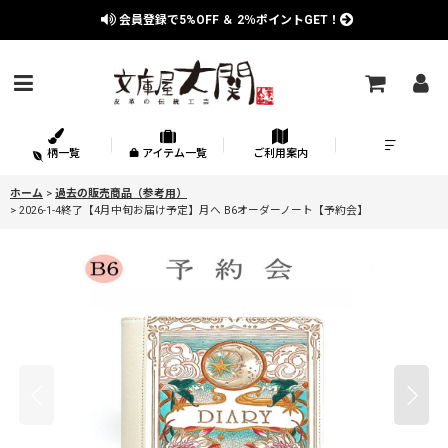
会員登録で
5%OFF
＆
2％
ポイントGET！
柄一覧
アイテム一覧
ご利用案内
ホーム
>
過去の販売商品（参考用）
>
2026-1-4終了【4月中旬お届け予定】月へ B6オーダーノート【予約会】