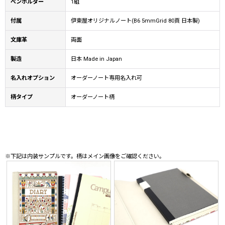
ペンホルダー
1組
付属
伊東屋オリジナルノート(B6 5mmGrid 80頁 日本製)
文庫革
両面
製造
日本 Made in Japan
名入れオプション
オーダーノート専用名入れ可
柄タイプ
オーダーノート柄
※下記は内装サンプルです。柄はメイン画像をご確認ください。