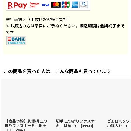
銀行前振込（手数料お客様ご負担）
※お振込の方は早目にご予約ください。
振込期限は会期終了まで
です。
この商品を買った人は、こんな商品も買っています
【商品予約】絢爛柄 二つ
切手 二つ折りファスナー
ピエロ＜ソワ
折りファスナーミニ財布
ミニ財布［t］
[
39931
]
小銭入れ［t
［t］
[
K39r
]