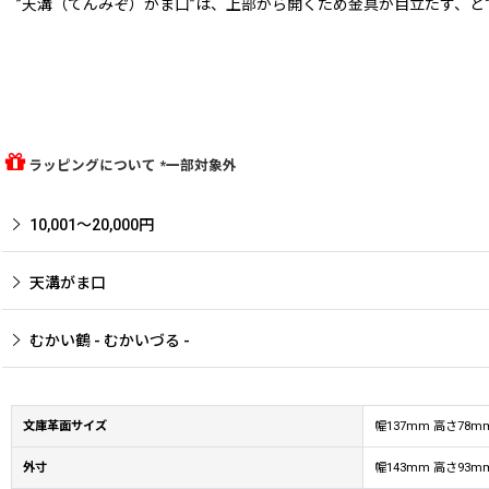
”天溝（てんみぞ）がま口”は、上部から開くため金具が目立たず、
ラッピングについて *一部対象外
10,001〜20,000円
天溝がま口
むかい鶴 - むかいづる -
文庫革面サイズ
幅137mm 高さ78
外寸
幅143mm 高さ93