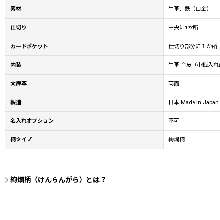
素材
牛革、鉄（口金）
仕切り
中央に1か所
カードポケット
仕切り部分に１か所
内装
牛革 合皮（小銭入れ
文庫革
両面
製造
日本 Made in Japan
名入れオプション
不可
柄タイプ
絢爛柄
絢爛柄（けんらんがら）とは？