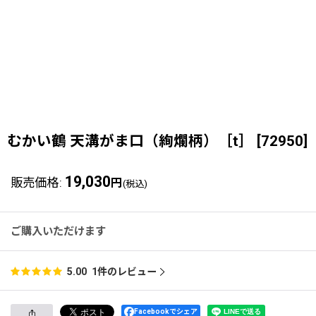
むかい鶴 天溝がま口（絢爛柄）［t］
[
72950
]
19,030
販売価格
:
円
(税込)
ご購入いただけます
1
件のレビュー
5.00
Facebookでシェア