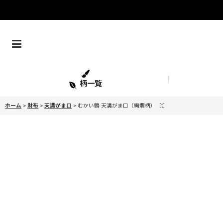
柄一覧
ホーム
>
財布
>
天溝がま口
>
むかい鶴 天溝がま口（絢爛柄）［t］