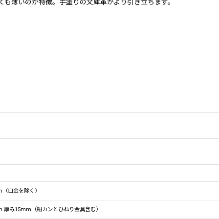
とても薄いのが特徴。手塗りの文庫革がより引き立ちます。
mm（口金を除く）
mm 厚み15mm（紐カンとひねり金具含む）