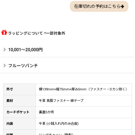
在庫切れの予約はこちら
ラッピングについて *一部対象外
10,001〜20,000円
フルーツパンチ
外寸
横139mm×縦75mm×厚み5mm（ファスナー・Dカン除く）
素材
牛革 真鍮ファスナー 綿テープ
カードポケット
裏面5か所
内装
牛革 (小銭入れ内のみ合皮)