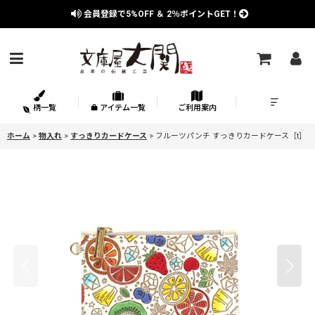
会員登録で
5%OFF
＆
2％
ポイントGET！
柄一覧
アイテム一覧
ご利用案内
ホーム
>
物入れ
>
すっきりカードケース
>
フルーツパンチ すっきりカードケース［t］