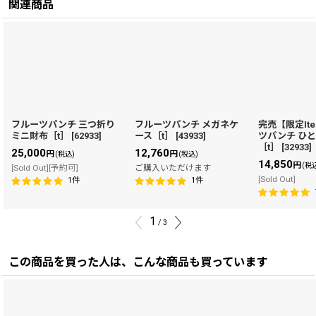
関連商品
フルーツパンチ 三つ折り
フルーツパンチ メガネケ
完売【限定It
ミニ財布［t］
[
62933
]
ース［t］
[
43933
]
ツパンチ ひ
［t］
[
32933
]
25,000
12,760
円
円
(税込)
(税込)
14,850
円
(税
[Sold Out][予約可]
ご購入いただけます
[Sold Out]
1
件
1
件
1
/
3
この商品を買った人は、こんな商品も買っています