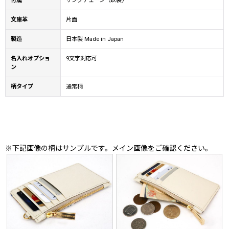
付属
リングチェーン（鉄製）
文庫革
片面
製造
日本製 Made in Japan
名入れオプショ
9文字対応可
ン
柄タイプ
通常柄
※下記画像の柄はサンプルです。メイン画像をご確認ください。