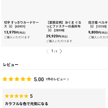
切手 すっきりカードケー
【夏限定柄】泳ぐま ぐる
招き猫 ベル
ス［t］
[
63931
]
っとファスナーの長財布
［t］
[
13150
]
［t］
[
28398
]
13,970
9,800
円
円
(税込)
(税込)
29,920
円
(税込)
ご購入いただけます
ご購入いただ
ご購入いただけます
1
/
3
レビュー
5.00
1
件のレビュー
5
カラフルな色で元気になる