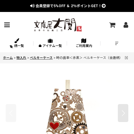
会員登録で
5%OFF
＆
2％
ポイントGET！
柄一覧
アイテム一覧
ご利用案内
ホーム
>
物入れ
>
ベルキーケース
>
時の歯車＜赤黒＞ ベルキーケース（金唐柄）［t］