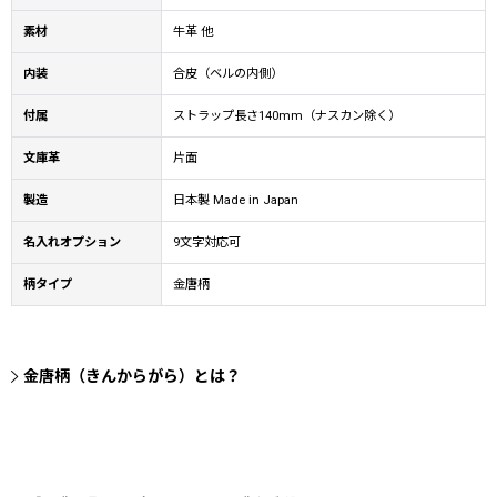
素材
牛革 他
内装
合皮（ベルの内側）
付属
ストラップ長さ140mm（ナスカン除く）
文庫革
片面
製造
日本製 Made in Japan
名入れオプション
9文字対応可
柄タイプ
金唐柄
金唐柄（きんからがら）とは？