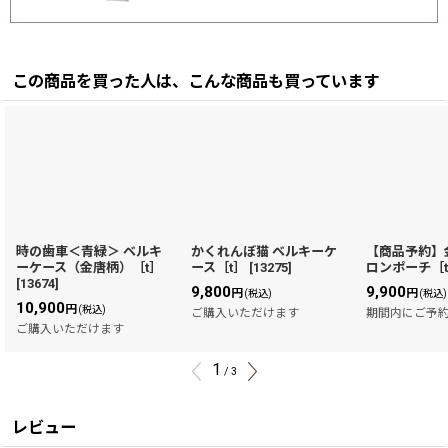
この商品を買った人は、こんな商品も買っています
時の歯車＜青緑＞ ベルキ
かくれんぼ猫 ベルキーケ
【商品予約】
ーケース（金唐柄）［t］
ース［t］
[
13275
]
ロンポーチ［
[
13674
]
9,800
9,900
円
円
(税込)
(税込)
10,900
円
(税込)
ご購入いただけます
期間内にご予
ご購入いただけます
1
/
3
レビュー