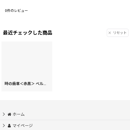
0
件のレビュー
最近チェックした商品
リセット
時の歯車＜赤黒＞ ベルキーケース（金唐柄）［t］
[
13675
]
ホーム
マイページ