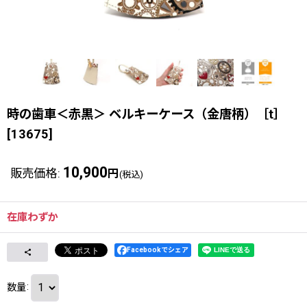
時の歯車＜赤黒＞ ベルキーケース（金唐柄）［t］
[
13675
]
10,900
販売価格
:
円
(税込)
在庫わずか
Facebookでシェア
数量
: