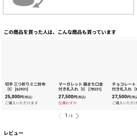
この商品を買った人は、こんな商品も買っています
切手 三つ折りミニ財布
マーガレット 箱まち口金
チョコレート
［t］
[
62931
]
付き札入れ［t］
[
78231
]
付き札入れ［
25,000
27,500
27,500
円
円
円
(税込)
(税込)
(税
ご購入いただけます
在庫わずか
ご購入いただ
1
/
3
レビュー