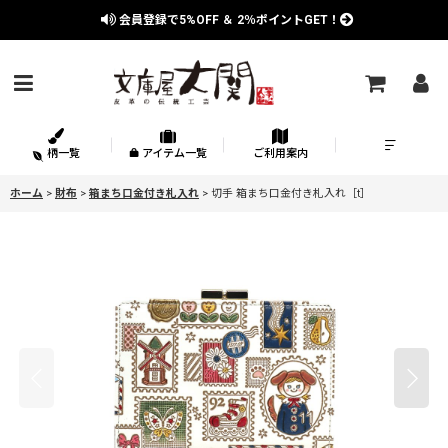
会員登録で
5%OFF
＆
2％
ポイントGET！
柄一覧
アイテム一覧
ご利用案内
ホーム
>
財布
>
箱まち口金付き札入れ
>
切手 箱まち口金付き札入れ［t］