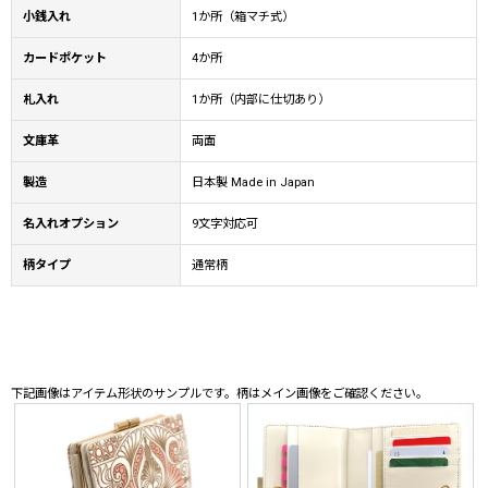
小銭入れ
1か所（箱マチ式）
カードポケット
4か所
札入れ
1か所（内部に仕切あり）
文庫革
両面
製造
日本製 Made in Japan
名入れオプション
9文字対応可
柄タイプ
通常柄
下記画像はアイテム形状のサンプルです。柄はメイン画像をご確認ください。