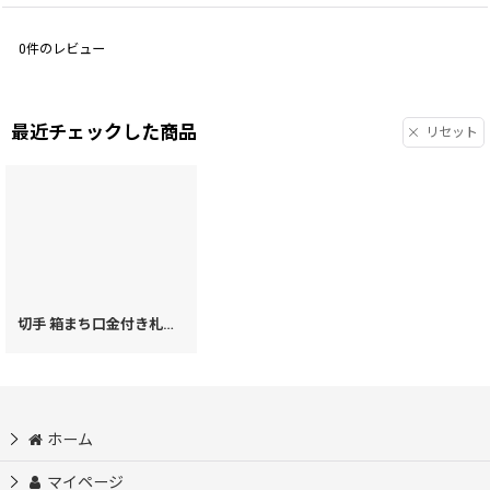
0
件のレビュー
最近チェックした商品
リセット
切手 箱まち口金付き札入れ［t］
[
78931
]
ホーム
マイページ