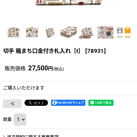
切手 箱まち口金付き札入れ［t］
[
78931
]
27,500
販売価格
:
円
(税込)
ご購入いただけます
Facebookでシェア
数量
:
返品特約に関する重要事項