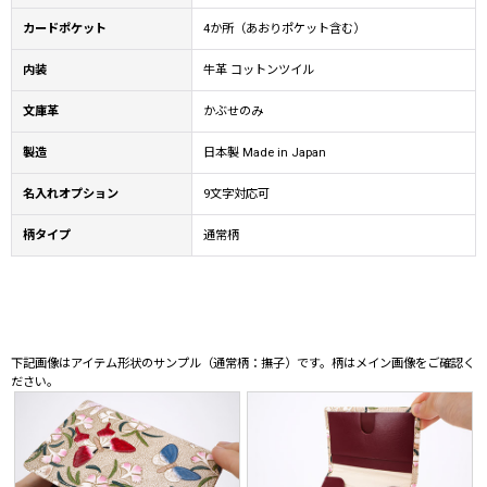
カードポケット
4か所（あおりポケット含む）
内装
牛革 コットンツイル
文庫革
かぶせのみ
製造
日本製 Made in Japan
名入れオプション
9文字対応可
柄タイプ
通常柄
下記画像はアイテム形状のサンプル（通常柄：撫子）です。柄はメイン画像をご確認く
ださい。