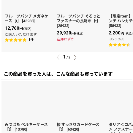
フルーツパンチ メガネケ
フルーツパンチ ぐるっと
【限定Item
ース［t］
[
43933
]
ファスナーの長財布［t］
ンチ ハンカチ
[
28933
]
[
58933
]
12,760
円
(税込)
29,920
2,200
円
円
(税込)
(税込)
ご購入いただけます
在庫わずか
[Sold Out]
1
件
1
/
2
この商品を買った人は、こんな商品も買っています
みつばち ベルキーケース
椿 すっきりカードケース
ダリア＜コバ
［t］
[
13780
]
［t］
[
63420
]
＞ ファスナ