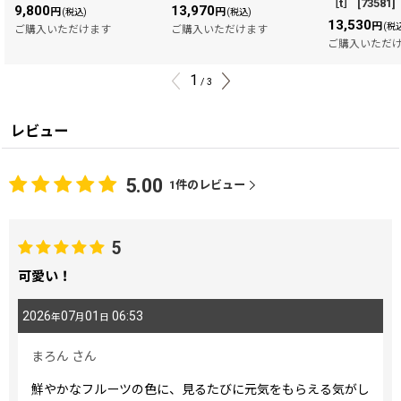
［t］
[
73581
]
9,800
13,970
円
円
(税込)
(税込)
13,530
円
(税
ご購入いただけます
ご購入いただけます
ご購入いただ
1
/
3
レビュー
5.00
1
件のレビュー
5
可愛い！
2026
07
01
06:53
年
月
日
まろん
さん
鮮やかなフルーツの色に、見るたびに元気をもらえる気がし