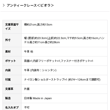
アンティークレース＜ビオラ＞
文庫革面サ
横約21cm,高さ約13cm
イズ
幅 (底部)約23.3cm(上部)約22.3cm,マチ約9.5cm,高さ約16cm,ハン
外寸
ドル高さ約11cm長さ約28cm
素材
牛革 他
ポケット
背面×1,内部フリーポケット×1,ファスナー付きポケット×1
内装
牛革 (内装布：シャンタン)
付属
ナイロン製ショルダーストラップ×1 (約74〜124cmまで調節可)
文庫革
片面
製造
日本製 Made in Japan
名入れオプ
不可