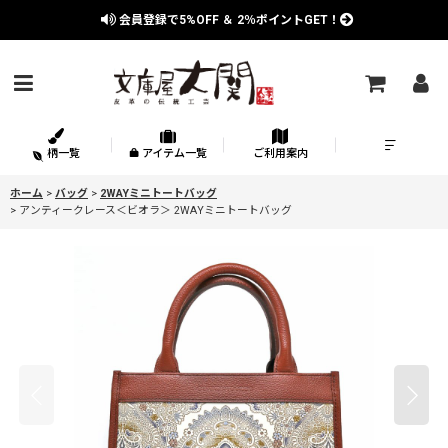
会員登録で
5%OFF
＆
2％
ポイントGET！
柄一覧
アイテム一覧
ご利用案内
ホーム
>
バッグ
>
2WAYミニトートバッグ
>
アンティークレース＜ビオラ＞ 2WAYミニトートバッグ