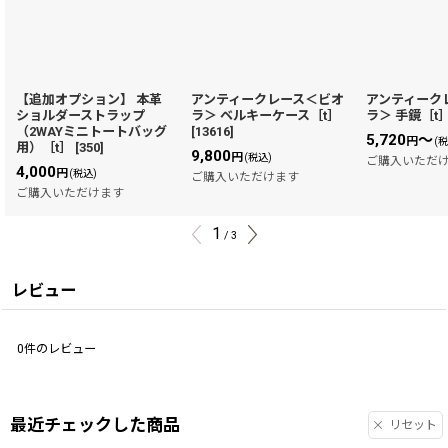
【追加オプション】 本革
アンティークレース＜ビオ
アンティーク
ショルダーストラップ
ラ＞ ベルキーケース［t］
ラ＞ 手鏡［t
（2WAYミニトートバッグ
[
13616
]
5,720
～
円
(
用）［t］
[
350
]
9,800
円
(税込)
ご購入いただ
4,000
円
(税込)
ご購入いただけます
ご購入いただけます
1
/
3
レビュー
0
件のレビュー
最近チェックした商品
リセット