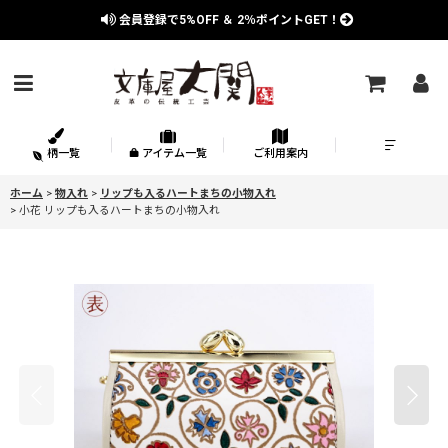
会員登録で
5%OFF
＆
2％
ポイントGET！
柄一覧
アイテム一覧
ご利用案内
ホーム
>
物入れ
>
リップも入るハートまちの小物入れ
>
小花 リップも入るハートまちの小物入れ