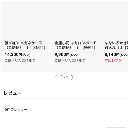
雅＜紅＞ メガネケース
金唐小花 マカロンポーチ
なないろかき
（金唐柄）［t］
[
43411
]
（金唐柄）［t］
[
99911
]
銭入れ［t］
[
14,300
9,900
8,140
円
円
円
(税込)
(税込)
(税込)
ご購入いただけます
ご購入いただけます
在庫わずか
1
/
3
レビュー
0
件のレビュー