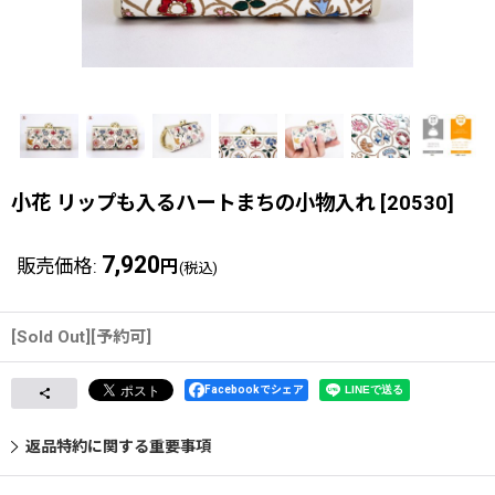
小花 リップも入るハートまちの小物入れ
[
20530
]
7,920
販売価格
:
円
(税込)
[Sold Out][予約可]
Facebookでシェア
返品特約に関する重要事項