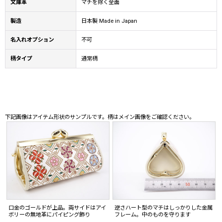
文庫革
マチを除く全面
製造
日本製 Made in Japan
名入れオプション
不可
柄タイプ
通常柄
下記画像はアイテム形状のサンプルです。柄はメイン画像をご確認ください。
口金のゴールドが上品。両サイドはアイ
逆さハート型のマチはしっかりした金属
ボリーの無地革にパイピング飾り
フレーム。中のものを守ります