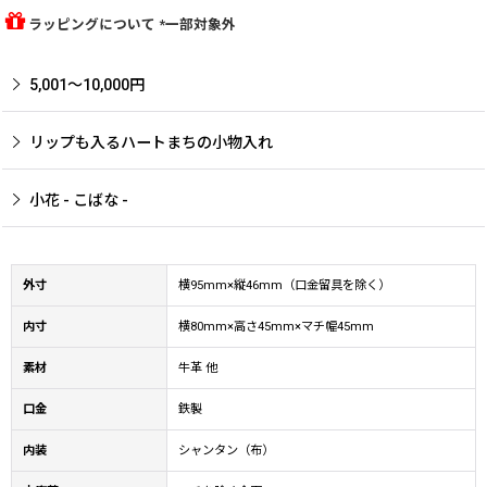
ラッピングについて *一部対象外
5,001〜10,000円
リップも入るハートまちの小物入れ
小花 - こばな -
外寸
横95mm×縦46mm（口金留具を除く）
内寸
横80mm×高さ45mm×マチ幅45mm
素材
牛革 他
口金
鉄製
内装
シャンタン（布）