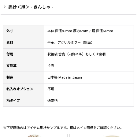
錦紗＜緑＞ - きんしゃ -
外寸
本体 直径80mm 厚み4mm / 鏡 直径64mm
素材
牛革、アクリルミラー（鏡面）
付属
収納袋 合皮（内側ネル）もしくは金襴
文庫革
片面
製造
日本製 Made in Japan
名入れオプション
不可
柄タイプ
通常柄
※下記画像のはアイテム形状サンプルです。柄はメイン画像をご確認ください。