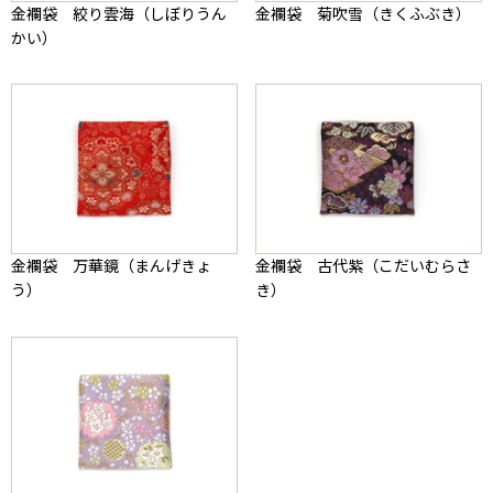
金襴袋 絞り雲海（しぼりうん
金襴袋 菊吹雪（きくふぶき）
かい）
金襴袋 万華鏡（まんげきょ
金襴袋 古代紫（こだいむらさ
う）
き）