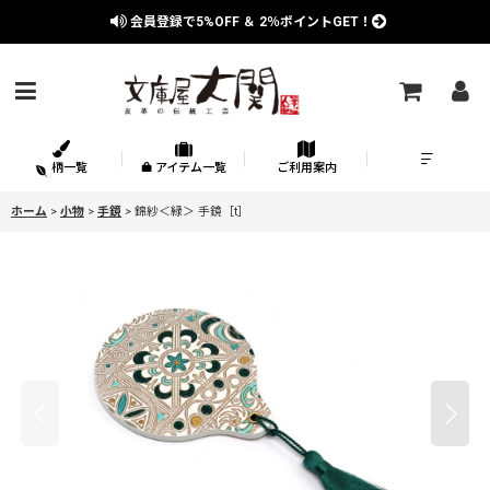
会員登録で
5%OFF
＆
2％
ポイントGET！
柄一覧
アイテム一覧
ご利用案内
ホーム
>
小物
>
手鏡
>
錦紗＜緑＞ 手鏡［t］