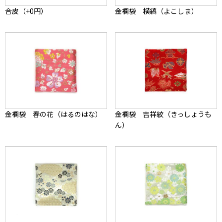
合皮（+0円）
金襴袋 横縞（よこしま）
金襴袋 春の花（はるのはな）
金襴袋 吉祥紋（きっしょうも
ん）