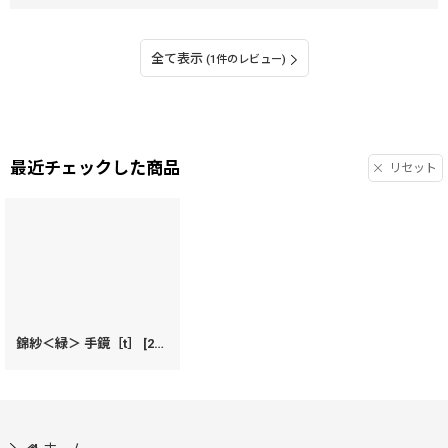
全て表示
(1件のレビュー)
最近チェックした商品
リセット
錦紗＜緑＞ 手鏡［t］
[
22453
]