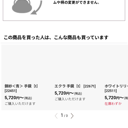
ムや柄の変更ができません
。
この商品を買った人は、こんな商品も買っています
錦紗＜青＞ 手鏡［t］
エクラ 手鏡［t］
[
22671
]
ホワイトリリー
[
22451
]
[
22511
]
5,720
～
円
(税込)
5,720
～
5,720
～
円
円
(税込)
(
ご購入いただけます
ご購入いただけます
在庫わずか
1
/
3