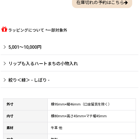
在庫切れの予約はこちら
ラッピングについて *一部対象外
5,001〜10,000円
リップも入るハートまちの小物入れ
絞り＜緑＞ - しぼり -
外寸
横95mm×縦46mm（口金留具を除く）
内寸
横80mm×高さ45mm×マチ幅45mm
素材
牛革 他