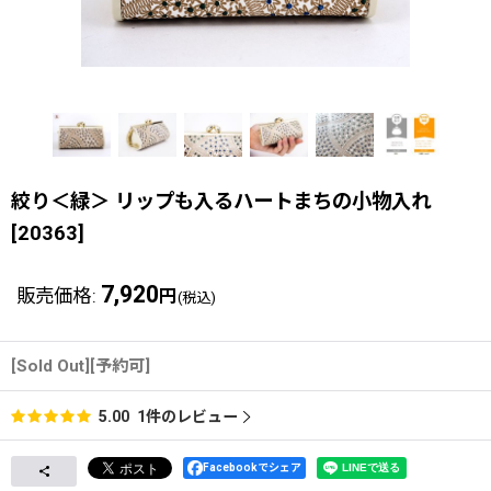
絞り＜緑＞ リップも入るハートまちの小物入れ
[
20363
]
7,920
販売価格
:
円
(税込)
[Sold Out][予約可]
1
件のレビュー
5.00
Facebookでシェア