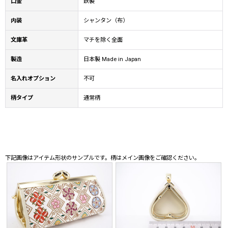
口金
鉄製
内装
シャンタン（布）
文庫革
マチを除く全面
製造
日本製 Made in Japan
名入れオプション
不可
柄タイプ
通常柄
下記画像はアイテム形状のサンプルです。柄はメイン画像をご確認ください。