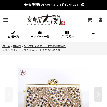
会員登録で
5%OFF
＆
2％
ポイントGET！
柄一覧
アイテム一覧
ご利用案内
ホーム
>
物入れ
>
リップも入るハートまちの小物入れ
>
絞り＜緑＞ リップも入るハートまちの小物入れ