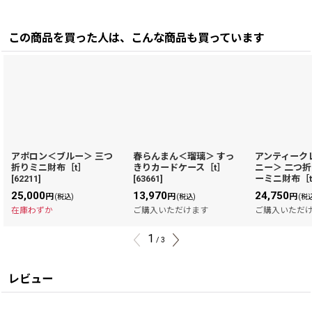
この商品を買った人は、こんな商品も買っています
アポロン＜ブルー＞ 三つ
春らんまん＜瑠璃＞ すっ
アンティーク
折りミニ財布［t］
きりカードケース［t］
ニー＞ 二つ
[
62211
]
[
63661
]
ーミニ財布［
25,000
13,970
24,750
円
円
円
(税込)
(税込)
(税
在庫わずか
ご購入いただけます
ご購入いただ
1
/
3
レビュー