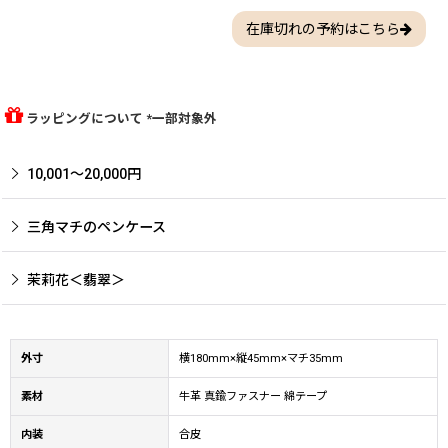
在庫切れの予約はこちら
ラッピングについて *一部対象外
10,001〜20,000円
三角マチのペンケース
茉莉花＜翡翠＞
外寸
横180mm×縦45mm×マチ35mm
素材
牛革 真鍮ファスナー 綿テープ
内装
合皮