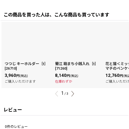
この商品を買った人は、こんな商品も買っています
つつじ キーホルダー［t］
蜀江 箱まち小銭入れ［t］
花と猫＜ミッ
[
26710
]
[
71260
]
マチのペンケ
3,960
8,140
12,760
円
円
円
(税込)
(税込)
(税
ご購入いただけます
在庫わずか
ご購入いただ
1
/
3
レビュー
0
件のレビュー