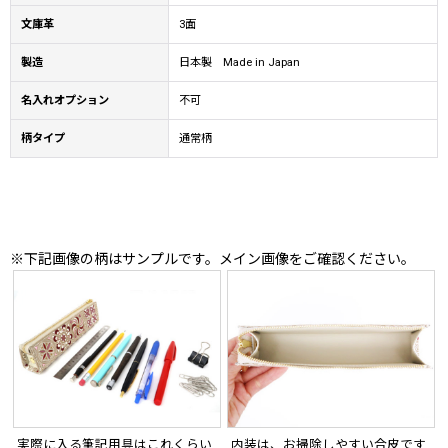
文庫革
3面
製造
日本製 Made in Japan
名入れオプション
不可
柄タイプ
通常柄
※下記画像の柄はサンプルです。メイン画像をご確認ください。
実際に入る筆記用具はこれくらい
内装は、お掃除しやすい合皮です