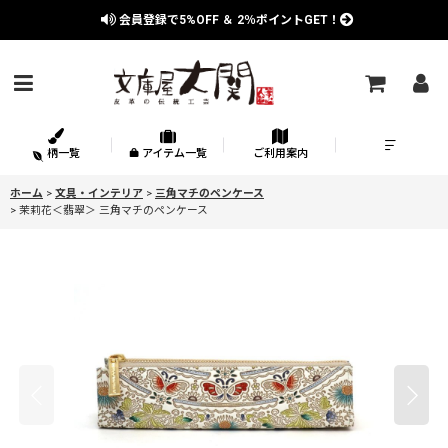
会員登録で
5%OFF
＆
2％
ポイントGET！
柄一覧
アイテム一覧
ご利用案内
ホーム
>
文具・インテリア
>
三角マチのペンケース
>
茉莉花＜翡翠＞ 三角マチのペンケース