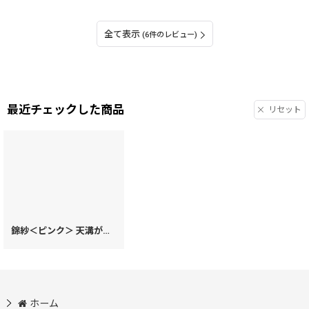
全て表示
(6件のレビュー)
最近チェックした商品
リセット
錦紗＜ピンク＞ 天溝がま口［t］
[
72452
]
ホーム