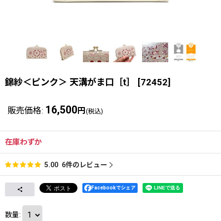
錦紗＜ピンク＞ 天溝がま口［t］
[
72452
]
16,500
販売価格
:
円
(税込)
在庫わずか
6
件のレビュー
5.00
Facebookでシェア
数量
: