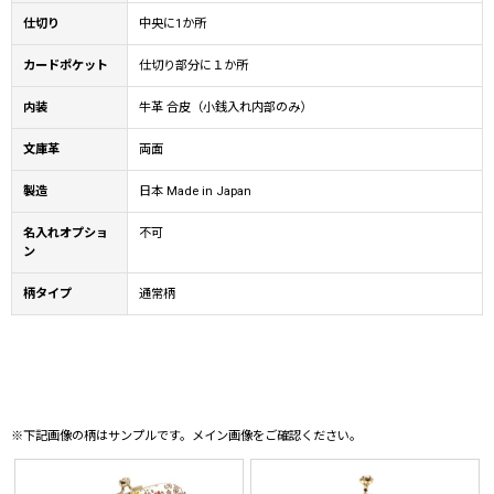
仕切り
中央に1か所
カードポケット
仕切り部分に１か所
内装
牛革 合皮（小銭入れ内部のみ）
文庫革
両面
製造
日本 Made in Japan
名入れオプショ
不可
ン
柄タイプ
通常柄
※下記画像の柄はサンプルです。メイン画像をご確認ください。