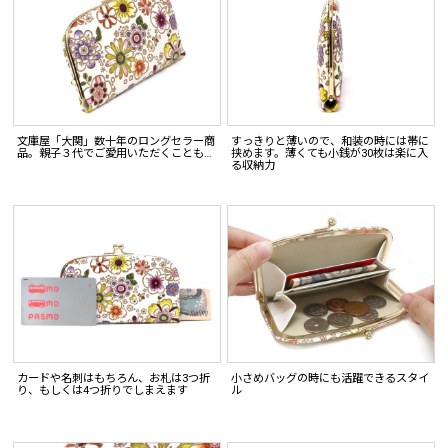
文庫屋「大関」数十年のロングセラー商
すっきりと薄いので、和装の時には帯に
品。親子３代でご愛用いただくことも…
挟めます。薄くても小銭が30枚は楽に入
る収納力
カードや名刺はもちろん、お札は3つ折
小さめバッグの時にも活躍できるスタイ
り、もしくは4つ折りでしまえます
ル