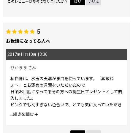
このレビューは参考になりましたか？
はい
いいえ
5
お世話になってる人へ
2017
11
10
13:36
年
月
日
ひかまま
さん
私自身は、水玉の天溝がま口を使っています。「素敵ね
ぇ〜」とお褒めの言葉をいただいたので
日頃お世話になってるその方への誕生日プレゼントとして購
入しました。
ピンクでも幼すぎない色合いで、とても気に入っていただき
ました。
...
続きを読む
よく和服を着る方ですが、普段も使うわ！！と言ってくれま
した。