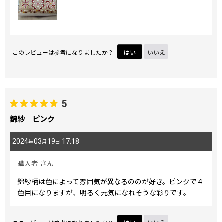
このレビューは参考になりましたか？
はい
いいえ
5
錦紗 ピンク
2024
03
19
17:18
年
月
日
購入者
さん
錦紗柄は色によって雰囲気が異なるののが好き。ピンクで４
色目になりますが、明るく元気になれそうな彩りです。