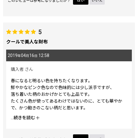
このレビューは参考になりましたか？
はい
いいえ
5
クールで美人な財布
2019
04
16
12:58
年
月
日
購入者
さん
春になると明るい色を持ちたくなります。
鮮やかなピンク色なので色味的には少し派手ですが、
落ち着いた柄のおかげかとても上品です。
たくさん色が使ってあるわけではないのに、とても華やか
で、かつ飽きのこない柄だと思います。
錦紗にはまりそうです！
...
続きを読む