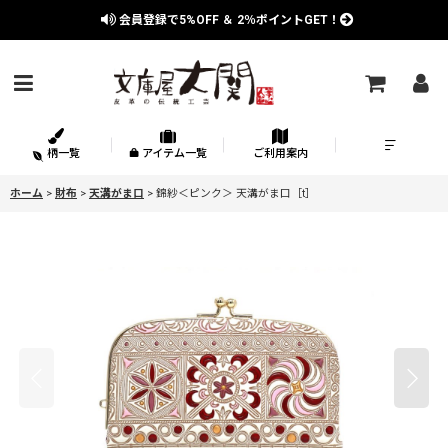
会員登録で
5%OFF
＆
2％
ポイントGET！
柄一覧
アイテム一覧
ご利用案内
ホーム
>
財布
>
天溝がま口
>
錦紗＜ピンク＞ 天溝がま口［t］