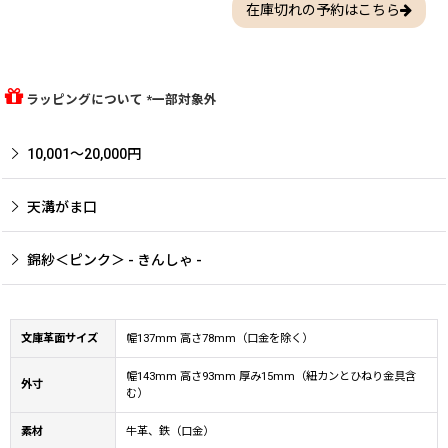
在庫切れの予約はこちら
ラッピングについて *一部対象外
10,001〜20,000円
天溝がま口
錦紗＜ピンク＞ - きんしゃ -
文庫革面サイズ
幅137mm 高さ78mm（口金を除く）
幅143mm 高さ93mm 厚み15mm（紐カンとひねり金具含
外寸
む）
素材
牛革、鉄（口金）