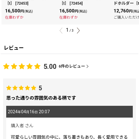
［t］
[
72453
]
［t］
[
72454
]
ドホルダー［
16,500
16,500
12,760
円
円
円
(税込)
(税込)
(税
在庫わずか
在庫わずか
ご購入いただ
1
/
3
レビュー
5.00
6
件のレビュー
5
思った通りの雰囲気のある柄です
2024
04
16
20:07
年
月
日
購入者
さん
可愛らしい雰囲気の中に、落ち着きもあり、長く愛用できる