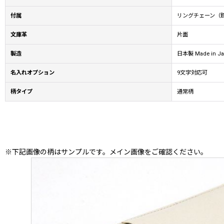
付属
リングチェーン（
文庫革
片面
製造
日本製 Made in Ja
名入れオプション
9文字対応可
柄タイプ
通常柄
※下記画像の柄はサンプルです。メイン画像をご確認ください。