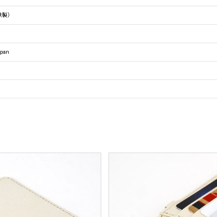
鉄製）
pan