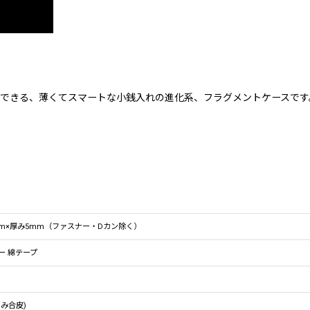
できる、薄くてスマートな小銭入れの進化系、フラグメントケースです
5mm×厚み5mm（ファスナー・Dカン除く）
ー 綿テープ
のみ合皮)