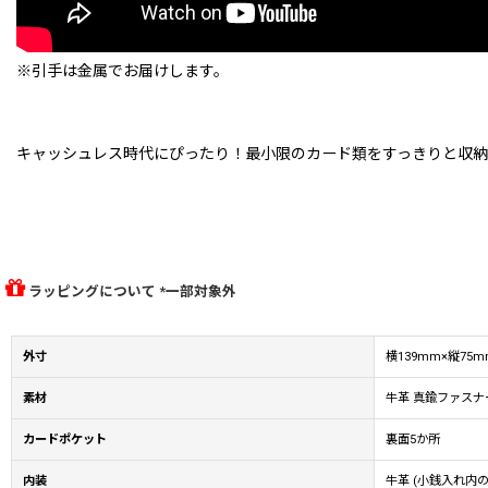
※引手は金属でお届けします。
キャッシュレス時代にぴったり！最小限のカード類をすっきりと収納
ラッピングについて *一部対象外
外寸
横139mm×縦7
素材
牛革 真鍮ファスナ
カードポケット
裏面5か所
内装
牛革 (小銭入れ内