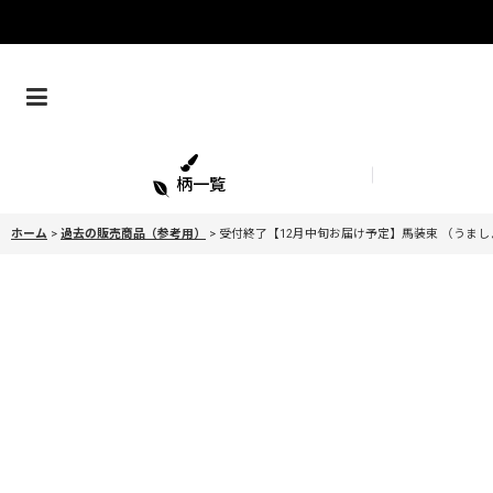
柄一覧
ホーム
>
過去の販売商品（参考用）
>
受付終了【12月中旬お届け予定】馬装束 （うま