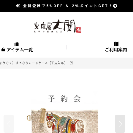
会員登録で
5%OFF
＆
2％
ポイントGET！
アイテム一覧
ご利用案内
しょうぞく）すっきりカードケース【干支財布】［t］