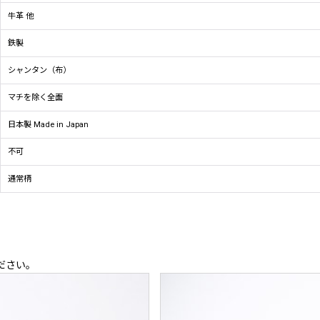
牛革 他
鉄製
シャンタン（布）
マチを除く全面
日本製 Made in Japan
不可
通常柄
ださい。