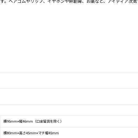
す。ヘアゴムやリップ、イヤホンや絆創膏、お薬など、アイディア次第
横95mm×縦46mm（口金留具を除く）
横80mm×高さ45mm×マチ幅45mm