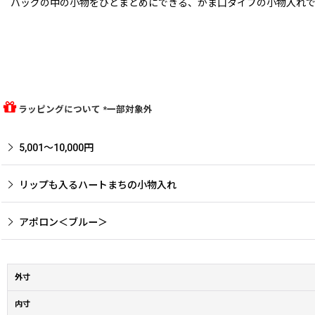
バッグの中の小物をひとまとめにできる、がま口タイプの小物入れで
ラッピングについて *一部対象外
5,001〜10,000円
リップも入るハートまちの小物入れ
アポロン＜ブルー＞
外寸
内寸