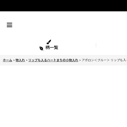
柄一覧
ホーム
>
物入れ
>
リップも入るハートまちの小物入れ
>
アポロン＜ブルー＞ リップも