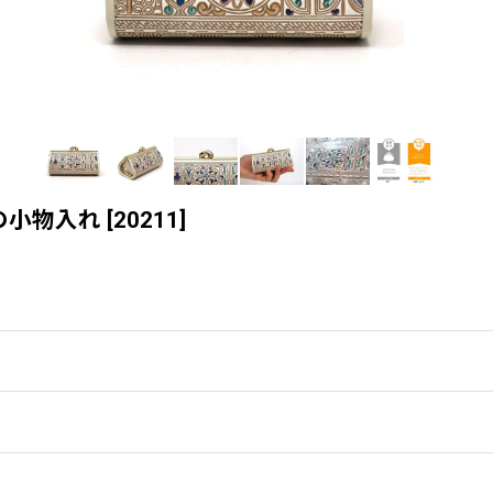
の小物入れ
[
20211
]