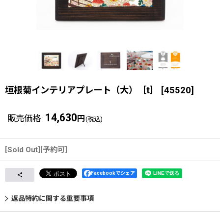
垣根菊インテリアプレート（大）［t］
[
45520
]
14,630
販売価格
:
円
(税込)
[Sold Out][予約可]
Facebookでシェア
返品特約に関する重要事項