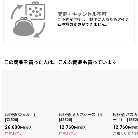
変更・キャンセル不可
ご予約受付後は、製作に入るため
アイテ
ムや柄の変更ができません
。
この商品を買った人は、こんな商品も買っています
垣根菊 束入れ［t］
垣根菊 メガネケース［t］
垣根菊 パス
[
74520
]
[
43520
]
ー［t］
[
1552
26,600
12,760
12,760
円
円
円
(税込)
(税込)
(税
在庫わずか
在庫わずか
ご購入いただ