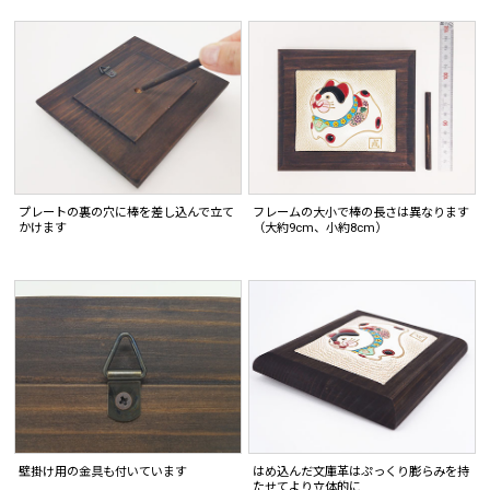
プレートの裏の穴に棒を差し込んで立て
フレームの大小で棒の長さは異なります
かけます
（大約9cm、小約8cm）
はめ込んだ文庫革はぷっくり膨らみを持
壁掛け用の金具も付いています
たせてより立体的に