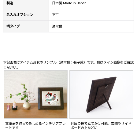
製造
日本製 Made in Japan
名入れオプション
不可
柄タイプ
通常柄
下記画像はアイテム形状のサンプル（通常柄：張子戌）です。柄はメイン画像をご確認
ください。
文庫革を飾って楽しめるインテリアプレ
付属の棒で立てかけ可能。玄関やサイド
ートです
ボードの上などに