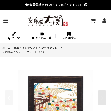
会員登録で
5%OFF
＆
2％
ポイントGET！
柄一覧
アイテム一覧
ご利用案内
ホーム
>
文具・インテリア
>
インテリアプレート
>
垣根菊インテリアプレート（大）［t］