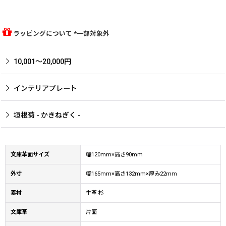
ラッピングについて *一部対象外
10,001〜20,000円
インテリアプレート
垣根菊 - かきねぎく -
文庫革面サイズ
幅120mm×高さ90mm
外寸
幅165mm×高さ132mm×厚み22mm
素材
牛革 杉
文庫革
片面