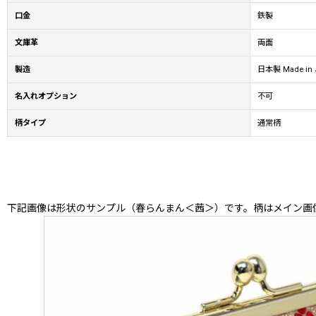
口金
鉄製
文庫革
両面
製造
日本製 Made in 
名入れオプション
不可
柄タイプ
通常柄
下記画像は形状のサンプル（春らんまん＜茜＞）です。柄はメイン画