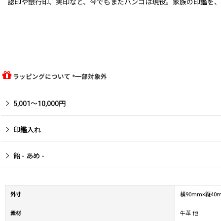
認印や銀行印、実印など、今でもまだハンコは現役。家族の印鑑を、
ラッピングについて *一部対象外
5,001〜10,000円
印鑑入れ
飴 - あめ -
外寸
横90mm×縦4
素材
牛革 他