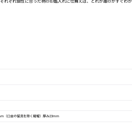
それぞれ個性に合った柄の印鑑入れに仕舞えば、どれが誰のかすぐわか
0mm（口金の留具を除く縦幅）厚み23mm