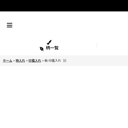
柄一覧
ホーム
>
物入れ
>
印鑑入れ
>
飴 印鑑入れ［t］