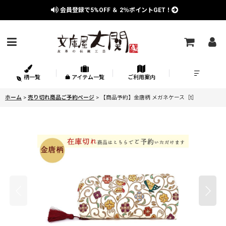
会員登録で
5%OFF
＆
2％
ポイントGET！
柄一覧
アイテム一覧
ご利用案内
ホーム
>
売り切れ商品ご予約ページ
>
【商品予約】金唐柄 メガネケース［t］