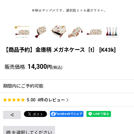
【商品予約】金唐柄 メガネケース［t］
[
K43k
]
14,300
販売価格
:
円
(税込)
期間内にご予約可能
4
件のレビュー
5.00
Facebookでシェア
柄
を選択してください