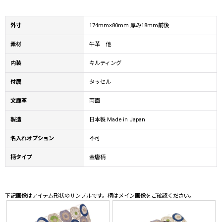
外寸
174mm×80mm 厚み18mm前後
素材
牛革 他
内装
キルティング
付属
タッセル
文庫革
両面
製造
日本製 Made in Japan
名入れオプション
不可
柄タイプ
金唐柄
下記画像はアイテム形状のサンプルです。柄はメイン画像をご確認ください。