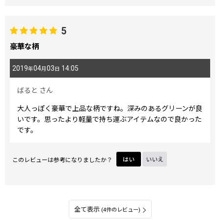
5
豪華な柄
2019
04
03
14:05
年
月
日
ばると
さん
大人っぽく豪華で上品な柄ですね。深みのあるグリーンが良
いです。思ったより軽量で持ち運ぶアイテムなので良かった
です。
このレビューは参考になりましたか？
はい
いいえ
全て表示
(4件のレビュー)