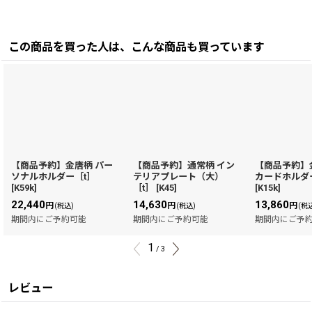
この商品を買った人は、こんな商品も買っています
【商品予約】金唐柄 パー
【商品予約】通常柄 イン
【商品予約】
ソナルホルダー［t］
テリアプレート（大）
カードホルダ
[
K59k
]
［t］
[
K45
]
[
K15k
]
22,440
14,630
13,860
円
円
円
(税込)
(税込)
(税
期間内にご予約可能
期間内にご予約可能
期間内にご予
1
/
3
レビュー