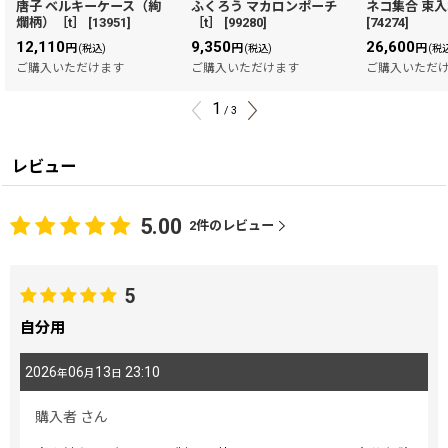
唐子 ベルキーケース（絢
ふくろう マカロンポーチ
ネコ集合 束入
爛柄）［t］
[
13951
]
［t］
[
99280
]
[
74274
]
12,110
9,350
26,600
円
円
円
(税込)
(税込)
(税
ご購入いただけます
ご購入いただけます
ご購入いただ
1
/
3
レビュー
5.00
2
件のレビュー
5
自分用
2026
06
13
23:10
年
月
日
購入者
さん