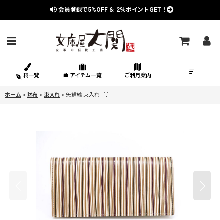
会員登録で
5%OFF
＆
2％
ポイントGET！
柄一覧
アイテム一覧
ご利用案内
ホーム
>
財布
>
束入れ
>
矢鱈縞 束入れ［t］