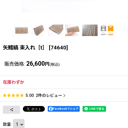
矢鱈縞 束入れ［t］
[
74640
]
26,600
販売価格
:
円
(税込)
在庫わずか
2
件のレビュー
5.00
Facebookでシェア
数量
: