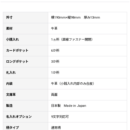
外寸
横190mm×縦98mm 厚み13mm
素材
牛革
小銭入れ
1ヵ所（直線ファスナー開閉）
カードポケット
6か所
ロングポケット
3か所
札入れ
1か所
内装
牛革（小銭入れ内部のみ合皮）
文庫革
両面
製造
日本製 Made in Japan
名入れオプション
9文字対応可
柄タイプ
通常柄