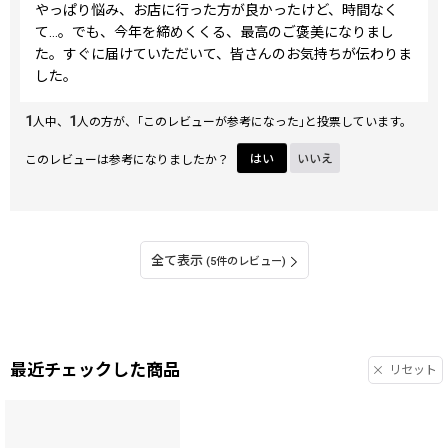
やっぱり悩み、お店に行った方が良かったけど、時間なく
タイミングもリボンということよね！出会ってしまったんだ
て…。でも、今年を締めくくる、最高のご褒美になりまし
もん♪と、華やかで可愛らしく、楽しさも伝わってきてワク
た。すぐに届けていただいて、皆さんのお気持ちが伝わりま
ワクするようなリボンに心奪われ、注文させてもらいまし
した。
た。
1
1
人中、
人の方が、｢このレビューが参考になった｣と投票しています。
到着してみると。。やっぱり可愛い♡素敵！キレイ！とテン
ション上がりました。
このレビューは参考になりましたか？
はい
いいえ
そして、美しい！！と思いました。画面で見ていたよりも細
かい線や模様があったり、絵の具の盛り上がりだったり...職
人技が凄い！！ずっと眺めていられる。ついつい取り出して
見てしまう美しさです！
全て表示
(5件のレビュー)
買い物するたびにワクワクしてしまいそうで、使うのが楽し
みです。大事に使いたいと思います。
いつかお店の方にもお伺いして、他のものを見てみたいなと
思っています。
最近チェックした商品
リセット