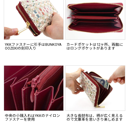
YKKファスナーに引手はBUNKOYA
カードポケットは12ヶ所、両脇に
OOZEKIの刻印入り
はロングポケットがあります
中央の小銭入れはYKKのナイロン
大きな長財布は、柄が広く見える
ファスナーを使用
ので文庫革を思いきり楽しめます