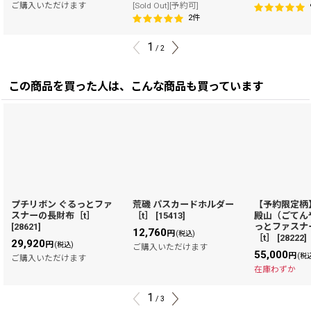
ご購入いただけます
[Sold Out][予約可]
2
件
1
/
2
この商品を買った人は、こんな商品も買っています
プチリボン ぐるっとファ
荒磯 パスカードホルダー
【予約限定柄
スナーの長財布［t］
［t］
[
15413
]
殿山（ごてん
[
28621
]
っとファスナ
12,760
円
(税込)
［t］
[
28222
]
29,920
円
(税込)
ご購入いただけます
55,000
円
(税
ご購入いただけます
在庫わずか
1
/
3