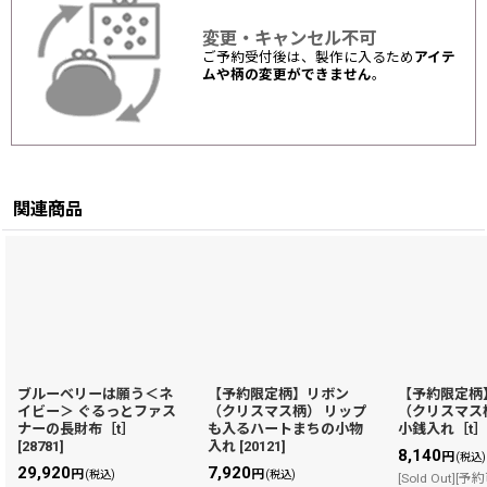
変更・キャンセル不可
ご予約受付後は、製作に入るため
アイテ
ムや柄の変更ができません
。
関連商品
ブルーベリーは願う＜ネ
【予約限定柄】リボン
【予約限定柄
イビー＞ ぐるっとファス
（クリスマス柄） リップ
（クリスマス
ナーの長財布［t］
も入るハートまちの小物
小銭入れ［t
[
28781
]
入れ
[
20121
]
8,140
円
(税込)
29,920
7,920
円
円
(税込)
(税込)
[Sold Out][予