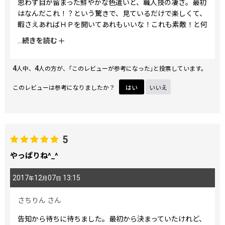
思わず目が留まった鮮やかな色遣いと、職人技の凄さ。最初
はなんだこれ！？という驚きで、見ているだけで楽しくて、
暇さえあればＨＰを開いてあれもいいな！これも素敵！と何
度もページを行き来して見ていました。
...
続きを読む
形は探していた形のものがあり、この形！と早々に決めたの
4
4
ですが、どの柄にしようか...とページを行ったり来たり。実
人中、
人の方が、｢このレビューが参考になった｣と投票しています。
際に店舗に行って実物を見てから購入できたらいいなと思い
このレビューは参考になりましたか？
はい
いいえ
ましたが、すぐに行ける距離ではなく...
でも、大関さんで購入しようという気持ちは決まっていて、
よし、ネットで買おう！と、こっちもいいけど、やっぱりこ
っちがいいかな？でも、こっちも素敵だし...どれにしよう〜
迷う〜と悩むこと数日。
5
やっぱりね^_^
出会ってしまったのです！！ちょうどクリスマスの新作が発
売されるタイミングで、これだ！！！と目を奪われてしまい
2017
12
07
13:15
年
月
日
ました。
他のクリスマス柄もどれも素敵でとても迷ったのですが、ち
さちりん
さん
ょっと派手かしら？でも、テンション上がるし、なんと言っ
ても可愛いし♡財布くらい可愛いの持ってもいいかな...なん
告知から待ちに待ちました。最初から決まっていたけれど、
て色々思いながら、ページを行ったり来たり...