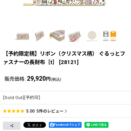
【予約限定柄】リボン（クリスマス柄） ぐるっとフ
ァスナーの長財布［t］
[
28121
]
29,920
販売価格
:
円
(税込)
[Sold Out][予約可]
5
件のレビュー
5.00
Facebookでシェア