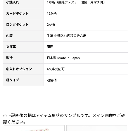
小銭入れ
1か所（直線ファスナー開閉、片マチ付）
カードポケット
12か所
ロングポケット
2か所
内装
牛革 小銭入れ内装のみ合皮
文庫革
両面
製造
日本製 Made in Japan
名入れオプション
4文字対応可
柄タイプ
通常柄
※下記画像の柄はアイテム形状のサンプルです。メイン画像をご確
認ください。