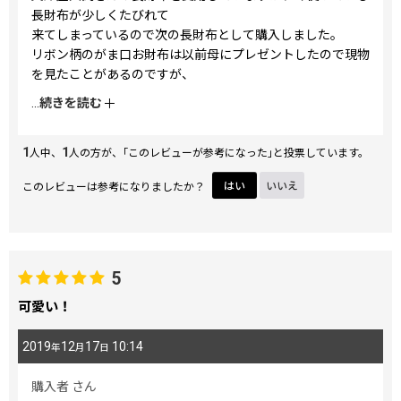
長財布が少しくたびれて
来てしまっているので次の長財布として購入しました。
リボン柄のがま口お財布は以前母にプレゼントしたので現物
を見たことがあるのですが、
「きれいで可愛い！」が第一印象でした。
...
続きを読む
長財布はリボン柄がフルサイズで楽しめるのでとても華やか
で見ているだけで気持ちが
1
1
Happyになります。今回で最後なのは残念ですが大切に使い
人中、
人の方が、｢このレビューが参考になった｣と投票しています。
たいと思います。
このレビューは参考になりましたか？
はい
いいえ
5
可愛い！
2019
12
17
10:14
年
月
日
購入者
さん