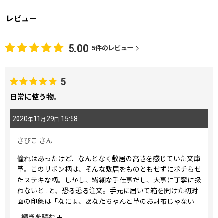
レビュー
5.00
5
件のレビュー
5
日常に使う物。
2020
11
29
15:58
年
月
日
さびこ
さん
憧れはあったけど、なんとなく敷居の高さを感じていた文庫
革。このリボン柄は、そんな敷居をものともせずにポチらせ
たステキな柄。しかし、繊細な手仕事だし、大事に丁寧に扱
わないと…と、恐る恐る注文。手元に届いて箱を開けた初対
面の印象は「なによ、あなたちゃんと革のお財布じゃない
の」でした。もちろん美しい伝統工芸品ですが、きちんと日
...
続きを読む