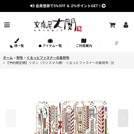
会員登録で
5%OFF
＆
2％
ポイントGET！
柄一覧
アイテム一覧
ご利用案内
ホーム
>
財布
>
ぐるっとファスナーの長財布
>
【予約限定柄】リボン（クリスマス柄） ぐるっとファスナーの長財布［t］