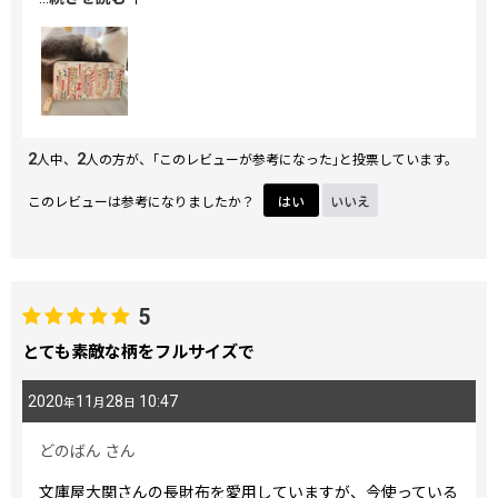
常に使う物としての気概、迫力。これはもう「美人で何もで
きないお嬢様かと思っていたら、実は…」という感じ。私の
手元に来てくれた可愛いお嬢様。大切に使っていこうと思い
ます。
2
2
人中、
人の方が、｢このレビューが参考になった｣と投票しています。
このレビューは参考になりましたか？
はい
いいえ
5
とても素敵な柄をフルサイズで
2020
11
28
10:47
年
月
日
どのばん
さん
文庫屋大関さんの長財布を愛用していますが、今使っている