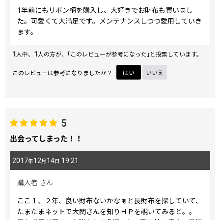
1年前にもリボン柄を購入し、大好きでお財布も買いまし
た。可愛くて大満足です。メンテナンスしつつ愛用していき
ます。
1
1
人中、
人の方が、｢このレビューが参考になった｣と投票しています。
このレビューは参考になりましたか？
はい
いいえ
5
出会ってしまった！！
2017
12
14
19:21
年
月
日
購入者
さん
ここ１、２年、良い財布ないかなぁと長財布を探していて、
たまたまネットで大関さんを知りＨＰを覗いてみると。。