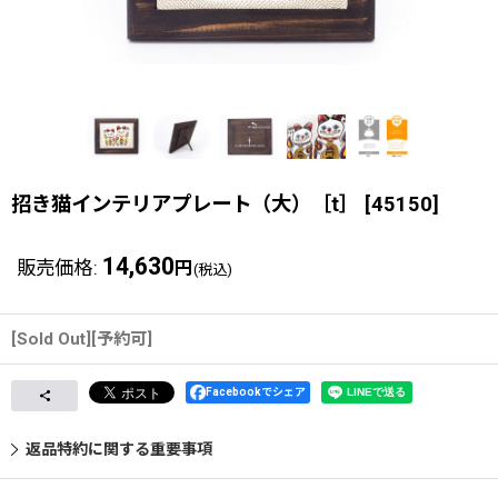
招き猫インテリアプレート（大）［t］
[
45150
]
14,630
販売価格
:
円
(税込)
[Sold Out][予約可]
Facebookでシェア
返品特約に関する重要事項