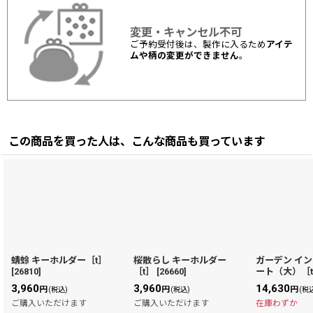
変更・キャンセル不可
ご予約受付後は、製作に入るため
アイテ
ムや柄の変更ができません
。
この商品を買った人は、こんな商品も買っています
蜻蛉 キーホルダー［t］
桜散らし キーホルダー
ガーデン イ
[
26810
]
［t］
[
26660
]
ート（大）［
3,960
3,960
14,630
円
円
円
(税込)
(税込)
(税
ご購入いただけます
ご購入いただけます
在庫わずか