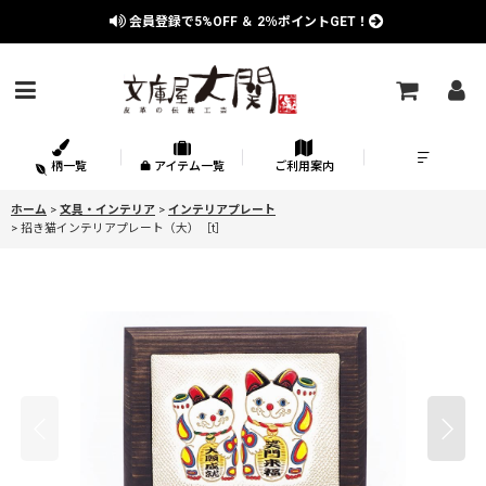
会員登録で
5%OFF
＆
2％
ポイントGET！
柄一覧
アイテム一覧
ご利用案内
ホーム
>
文具・インテリア
>
インテリアプレート
>
招き猫インテリアプレート（大）［t］