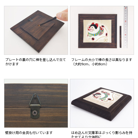
プレートの裏の穴に棒を差し込んで立て
フレームの大小で棒の長さは異なります
かけます
（大約9cm、小約8cm）
はめ込んだ文庫革はぷっくり膨らみを持
壁掛け用の金具も付いています
たせてより立体的に