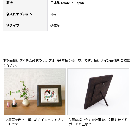
製造
日本製 Made in Japan
名入れオプション
不可
柄タイプ
通常柄
下記画像はアイテム形状のサンプル（通常柄：張子戌）です。柄はメイン画像をご確認
ください。
文庫革を飾って楽しめるインテリアプレ
付属の棒で立てかけ可能。玄関やサイド
ートです
ボードの上などに