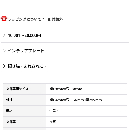
ラッピングについて *一部対象外
10,001〜20,000円
インテリアプレート
招き猫 - まねきねこ -
文庫革面サイズ
幅120mm×高さ90mm
外寸
幅165mm×高さ132mm×厚み22mm
素材
牛革 杉
文庫革
片面