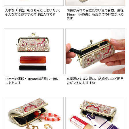
大事な「印鑑」をきちんとしまいたい、
内装は汚れの目立たない黒の合皮。直径
そんな方におすすめの印鑑入れです
18mm（円筒形）程度までの印鑑が入り
ます
15mmの実印と10mmの認印も一緒に
卒業祝いや成人祝い、結婚祝いなど節目
しまえます
のギフトにおすすめ