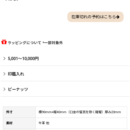
在庫切れの予約はこちら
ラッピングについて *一部対象外
5,001〜10,000円
印鑑入れ
ピーナッツ
外寸
横90mm×縦40mm（口金の留具を除く縦幅）厚み23mm
素材
牛革 他