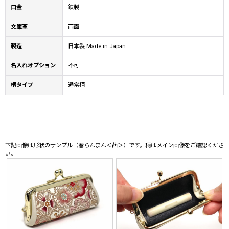
口金
鉄製
文庫革
両面
製造
日本製 Made in Japan
名入れオプション
不可
柄タイプ
通常柄
下記画像は形状のサンプル（春らんまん＜茜＞）です。柄はメイン画像をご確認くださ
い。