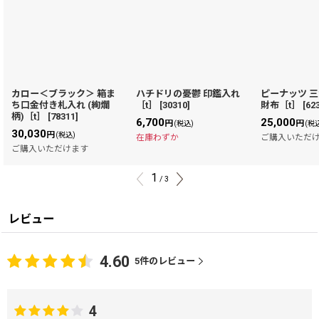
カロー＜ブラック＞ 箱ま
ハチドリの憂鬱 印鑑入れ
ピーナッツ 
ち口金付き札入れ (絢爛
［t］
[
30310
]
財布［t］
[
62
柄)［t］
[
78311
]
6,700
25,000
円
円
(税込)
(税
30,030
円
(税込)
在庫わずか
ご購入いただ
ご購入いただけます
1
/
3
レビュー
4.60
5
件のレビュー
4