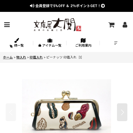
会員登録で
5%OFF
＆
2％
ポイントGET！
柄一覧
アイテム一覧
ご利用案内
ホーム
>
物入れ
>
印鑑入れ
>
ピーナッツ 印鑑入れ［t］