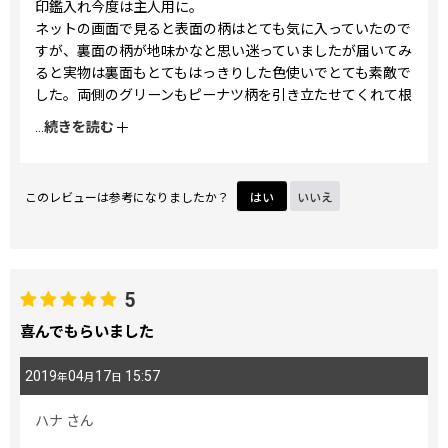
印鑑入れ今度は主人用に。
ネットの画面で見ると表面の柄はとても気に入っていたので
すが、裏面の柄が地味かなと思い迷っていましたが届いてみ
ると実物は裏面もとてもはっきりした色使いでとても素敵で
した。両側のグリーンもピーナツ柄を引き立たせてくれて根
付の黄色もバランスよくずっと眺めていられます。
...
続きを読む
このレビューは参考になりましたか？
はい
いいえ
5
喜んでもらいました
2019
04
17
15:57
年
月
日
ハナ
さん