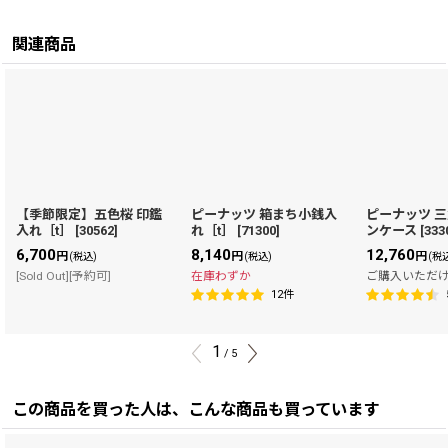
関連商品
【季節限定】五色桜 印鑑
ピーナッツ 箱まち小銭入
ピーナッツ 
入れ［t］
[
30562
]
れ［t］
[
71300
]
ンケース
[
333
6,700
8,140
12,760
円
円
円
(税込)
(税込)
(税
[Sold Out][予約可]
在庫わずか
ご購入いただ
12
件
1
/
5
この商品を買った人は、こんな商品も買っています