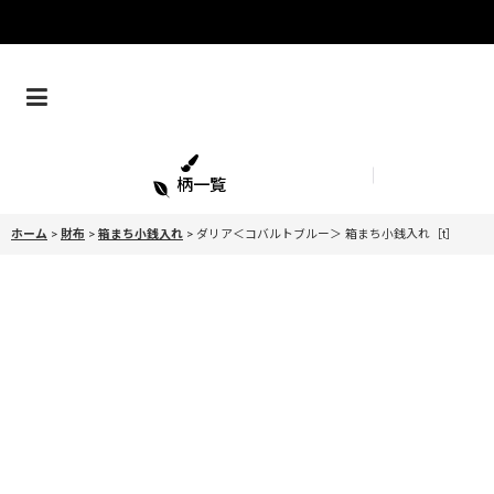
柄一覧
ホーム
>
財布
>
箱まち小銭入れ
>
ダリア＜コバルトブルー＞ 箱まち小銭入れ［t］