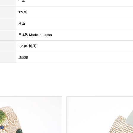
牛革
1か所
片面
日本製 Made in Japan
9文字対応可
通常柄