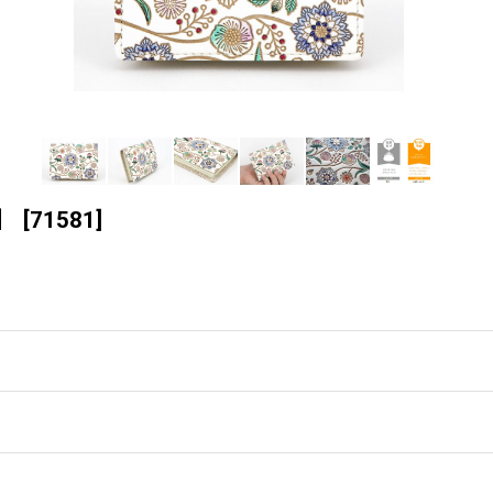
］
[
71581
]