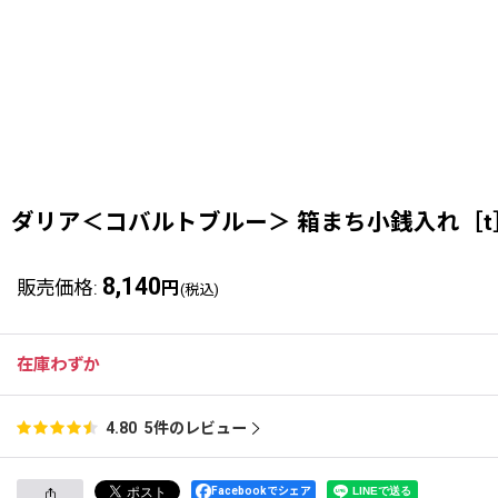
ダリア＜コバルトブルー＞ 箱まち小銭入れ［t
8,140
販売価格
:
円
(税込)
在庫わずか
5
件のレビュー
4.80
Facebookでシェア