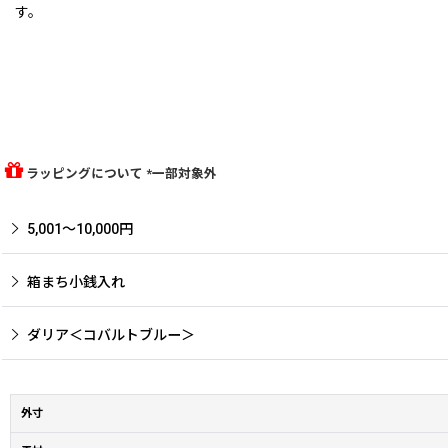
す。
ラッピングについて *一部対象外
5,001〜10,000円
箱まち小銭入れ
ダリア＜コバルトブルー＞
外寸