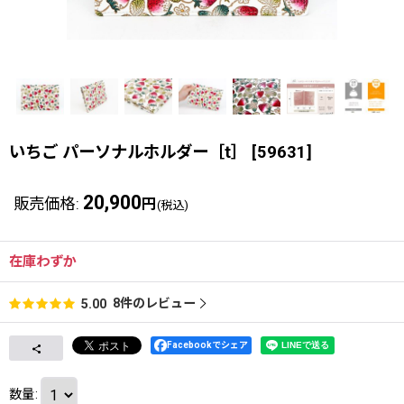
いちご パーソナルホルダー［t］
[
59631
]
20,900
販売価格
:
円
(税込)
在庫わずか
8
件のレビュー
5.00
Facebookでシェア
数量
: