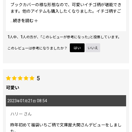
ブックカバーの様な形態なので、可愛いイチゴ柄が堪能でき
ます。他のアイテムも購入したくなりました。イチゴ柄すご
く良かったです。
...
続きを読む
1
1
人中、
人の方が、｢このレビューが参考になった｣と投票しています。
このレビューは参考になりましたか？
はい
いいえ
5
可愛い
2023
01
21
08:54
年
月
日
ハリー
さん
昨年初めて福袋いちご柄で文庫屋大関さんデビューをしまし
た。