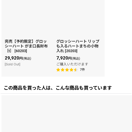
完売【予約限定】グロッ
グロッシーハート リップ
シーハート がま口長財布
も入るハートまちの小物
［t］
[
60203
]
入れ
[
20203
]
29,920
7,920
円
円
(税込)
(税込)
[Sold Out]
ご購入いただけます
7
件
この商品を買った人は、こんな商品も買っています