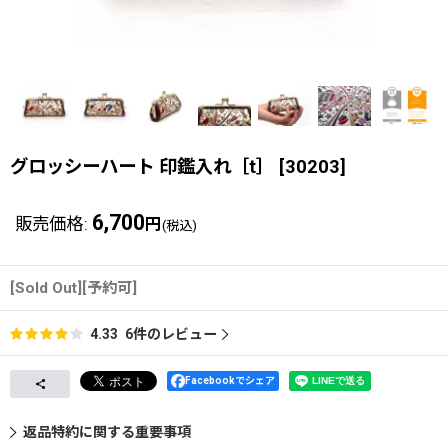
グロッシーハート 印鑑入れ［t］
[
30203
]
6,700
販売価格
:
円
(税込)
[Sold Out][予約可]
6
件のレビュー
4.33
Facebookでシェア
返品特約に関する重要事項