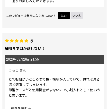
二通りの楽しみ方ができます。
このレビューは参考になりましたか？
はい
いいえ
5
細部まで目が離せない！
2020
08
28
21:56
年
月
日
うらこ
さん
とても細かいところまで色・模様が入っていて、見れば見る
ほど感嘆してしまいます。
印鑑ケースだと使用機会が少ないので小銭入れとして使おう
と思います。
口金はピンクゴールドっぽい色合いです。
...
続きを読む