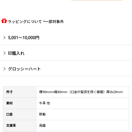
ラッピングについて *一部対象外
5,001〜10,000円
印鑑入れ
グロッシーハート
外寸
横90mm×縦40mm（口金の留具を除く縦幅）厚み23mm
素材
牛革 他
口金
鉄製
文庫革
両面