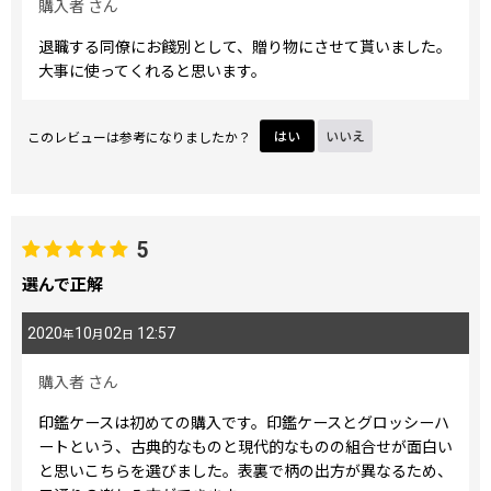
購入者
さん
退職する同僚にお餞別として、贈り物にさせて貰いました。
大事に使ってくれると思います。
このレビューは参考になりましたか？
はい
いいえ
5
選んで正解
2020
10
02
12:57
年
月
日
購入者
さん
印鑑ケースは初めての購入です。印鑑ケースとグロッシーハ
ートという、古典的なものと現代的なものの組合せが面白い
と思いこちらを選びました。表裏で柄の出方が異なるため、