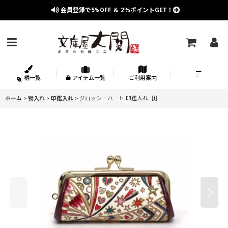
会員登録で
5%OFF
＆
2％
ポイントGET！
柄一覧
アイテム一覧
ご利用案内
ホーム
>
物入れ
>
印鑑入れ
>
グロッシーハート 印鑑入れ［t］