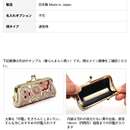
製造
日本製 Made in Japan
名入れオプション
不可
柄タイプ
通常柄
下記画像は形状のサンプル（春らんまん＜茜＞）です。柄はメイン画像をご確認くださ
い。
大事な「印鑑」をきちんとしまいたい、
内装は汚れの目立たない黒の合皮。直径
そんな方におすすめの印鑑入れです
18mm（円筒形）程度までの印鑑が入り
ます