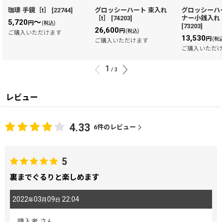
珈琲 手鏡［t］
[
22744
]
グロッシーハート 束入れ
グロッシーハ
［t］
[
74203
]
ナー小銭入れ
5,720
～
円
(税込)
[
73203
]
26,600
円
(税込)
ご購入いただけます
13,530
円
(税
ご購入いただけます
ご購入いただ
1
/
3
レビュー
4.33
6
件のレビュー
5
裏までぐるりと楽しめます
2022
03
09
22:04
年
月
日
購入者
さん